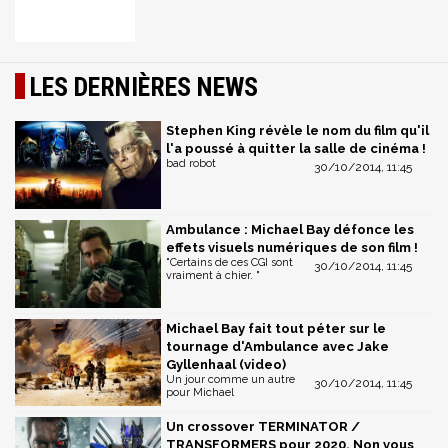
LES DERNIÈRES NEWS
Stephen King révèle le nom du film qu'il
l'a poussé à quitter la salle de cinéma !
bad robot
30/10/2014, 11:45
Ambulance : Michael Bay défonce les
effets visuels numériques de son film !
"Certains de ces CGI sont
30/10/2014, 11:45
vraiment à chier. "
Michael Bay fait tout péter sur le
tournage d'Ambulance avec Jake
Gyllenhaal (video)
Un jour comme un autre
30/10/2014, 11:45
pour Michael
Un crossover TERMINATOR /
TRANSFORMERS pour 2020. Non vous