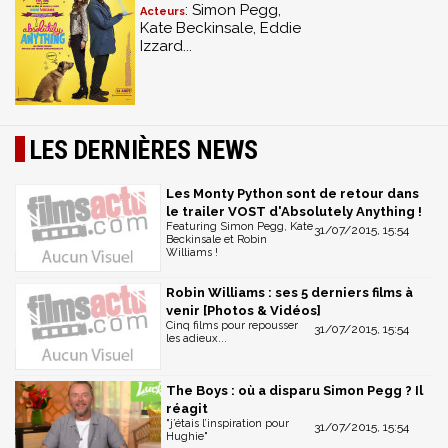
: Simon Pegg,
Acteurs
Kate Beckinsale, Eddie
Izzard...
LES DERNIÈRES NEWS
Les Monty Python sont de retour dans
le trailer VOST d'Absolutely Anything !
Featuring Simon Pegg, Kate
31/07/2015, 15:54
Beckinsale et Robin
Williams !
Robin Williams : ses 5 derniers films à
venir [Photos & Vidéos]
Cinq films pour repousser
31/07/2015, 15:54
les adieux...
The Boys : où a disparu Simon Pegg ? Il
réagit
"j’étais l’inspiration pour
31/07/2015, 15:54
Hughie"