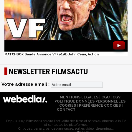
►
MATCHBOX Bande Annonce VF (2026) John Cena, Action
NEWSLETTER FILMSACTU
Votre adresse email :
MENTIONS LÉGALES
|
CGU
|
CGV
|
POLITIQUE DONNÉES PERSONNELLES
|
COOKIES
|
PRÉFÉRENCE COOKIES
|
CONTACT
Depuis 2007, FilmsActu couvre l'actualité des films et séries au cinéma, à la TV
et sur toutes les plateformes.
Critiques, trailers, bandes-annonces, sorties vidéo, streaming...