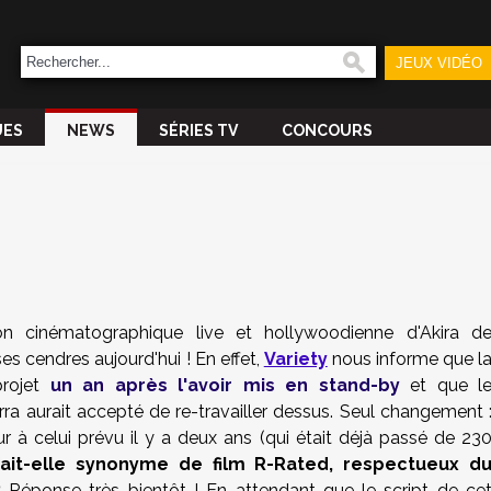
JEUX VIDÉO
UES
NEWS
SÉRIES TV
CONCOURS
ion cinématographique live et hollywoodienne d'Akira d
s cendres aujourd'hui ! En effet,
Variety
nous informe que l
projet
un an après l'avoir mis en stand-by
et que l
rra aurait accepté de re-travailler dessus. Seul changement 
eur à celui prévu il y a deux ans (qui était déjà passé de 23
rait-elle synonyme de film R-Rated, respectueux d
?
Réponse très bientôt ! En attendant que le script de ce