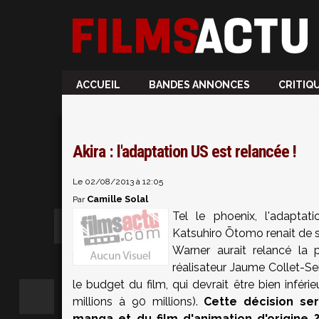
ACCUEIL
BANDES ANNONCES
CRITIQ
Akira : l'adaptation US est relancée !
Le 02/08/2013 à 12:05
Camille Solal
Par
Tel le phoenix, l'adaptat
Katsuhiro Ōtomo renait de se
Warner aurait relancé la 
réalisateur Jaume Collet-Se
le budget du film, qui devrait être bien inféri
millions à 90 millions).
Cette décision se
manga et du film d'animation d'origine 