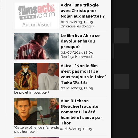
Akira : une trilogie
c
avec Christopher
Nolan aux manettes ?
02/08/2013, 12:05
On croise les doigts ?
Le film live Akira se
dévoile enfin (ou
presque) !
02/08/2013, 12:05
Rep à ça Hollywood !
Akira : "Non le film
n'est pas mort ! Je
veux toujours le faire"
Taika Waititi
02/08/2013, 12:05
Le projet impossible ?
Alan Ritchson
(Reacher) raconte
comment il a été
humilié et sauvé par
Thor
"Cette expérience m’a rendu
02/08/2013, 12:05
plus humble. "