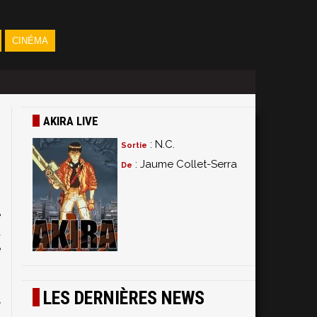
CINÉMA
AKIRA LIVE
: N.C.
Sortie
: Jaume Collet-Serra
De
e
a
e
:
0
LES DERNIÈRES NEWS
u
t