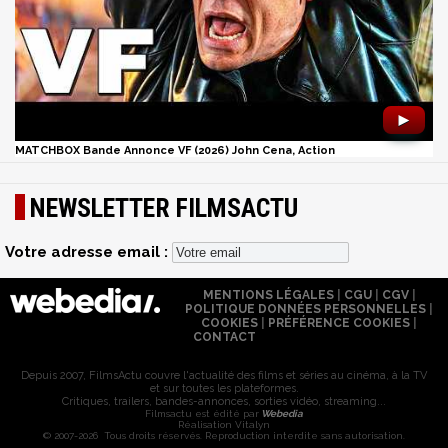
►
MATCHBOX Bande Annonce VF (2026) John Cena, Action
NEWSLETTER FILMSACTU
Votre adresse email :
MENTIONS LÉGALES
|
CGU
|
CGV
|
POLITIQUE DONNÉES PERSONNELLES
|
COOKIES
|
PRÉFÉRENCE COOKIES
|
CONTACT
Depuis 2007, FilmsActu couvre l'actualité des films et séries au cinéma, à la TV
et sur toutes les plateformes.
Critiques, trailers, bandes-annonces, sorties vidéo, streaming...
Filmsactu est édité par
Webedia
Réalisation Vitalyn
© 2007-2026 Tous droits réservés. Reproduction interdite sans autorisation.