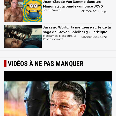
Jean-Claude Van Damme dans les
Minions 2 : la bande-annonce JCVD
Jean-Clawed !
08/06/2011, 14:54
Jurassic World : la meilleure suite de la
saga de Steven Spielberg ? - critique
Mesdames, Messieurs, le
08/06/2011, 14:54
Parc est ouvert !
VIDÉOS À NE PAS MANQUER