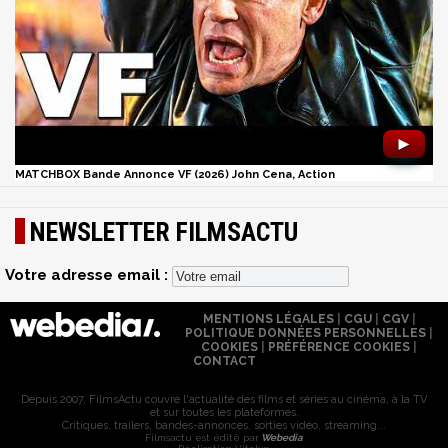
►
MATCHBOX Bande Annonce VF (2026) John Cena, Action
NEWSLETTER FILMSACTU
Votre adresse email :
MENTIONS LÉGALES
|
CGU
|
CGV
|
POLITIQUE DONNÉES PERSONNELLES
|
COOKIES
|
PRÉFÉRENCE COOKIES
|
CONTACT
Depuis 2007, FilmsActu couvre l'actualité des films et séries au cinéma, à la TV
et sur toutes les plateformes.
Critiques, trailers, bandes-annonces, sorties vidéo, streaming...
Filmsactu est édité par
Webedia