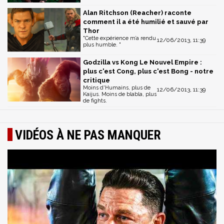
Alan Ritchson (Reacher) raconte
comment il a été humilié et sauvé par
Thor
"Cette expérience m’a rendu
12/06/2013, 11:39
plus humble. "
Godzilla vs Kong Le Nouvel Empire :
plus c'est Cong, plus c'est Bong - notre
critique
Moins d'Humains, plus de
12/06/2013, 11:39
Kaijus. Moins de blabla, plus
de fights.
VIDÉOS À NE PAS MANQUER