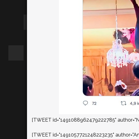
[TWEET id="1491088962479222785" author="Nic
[TWEET id="1491057721248223235" author="Ant