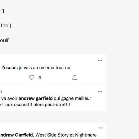
"]
tho"]
uli"]