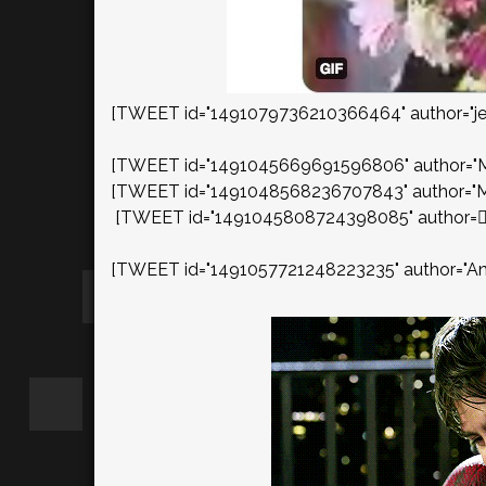
[TWEET id="1491079736210366464" author="je
[TWEET id="1491045669691596806" author="M
[TWEET id="1491048568236707843" author="Ma
[TWEET id="1491045808724398085" author="
[TWEET id="1491057721248223235" author="Ant