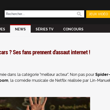
JEUX VIDÉO
UES
NEWS
SÉRIES TV
CONCOURS
ars ? Ses fans prennent d'assaut internet !
e dans la catégorie "meilleur acteur". Non pas pour
Spider
 Boom
, la comédie musicale de Netflix réalisée par Lin-Manue