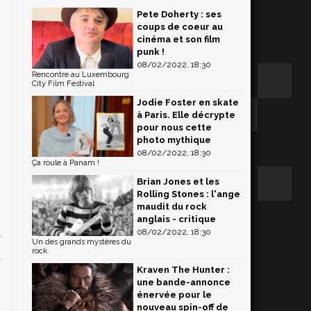
Pete Doherty : ses
coups de coeur au
cinéma et son film
punk !
08/02/2022, 18:30
Rencontre au Luxembourg
City Film Festival
Jodie Foster en skate
à Paris. Elle décrypte
pour nous cette
photo mythique
08/02/2022, 18:30
Ça roule à Panam !
Brian Jones et les
Rolling Stones : l'ange
maudit du rock
anglais - critique
08/02/2022, 18:30
y
Un des grands mystères du
rock
a
Kraven The Hunter :
une bande-annonce
énervée pour le
nouveau spin-off de