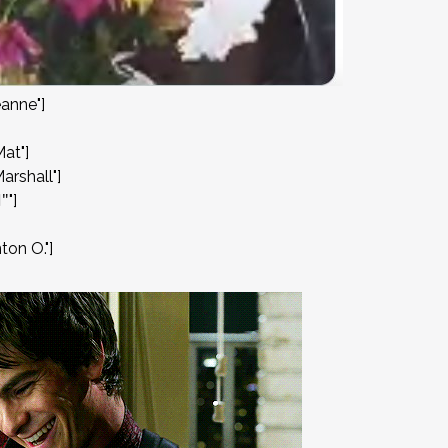
anne"]
at"]
rshall"]
ً"]
on O."]