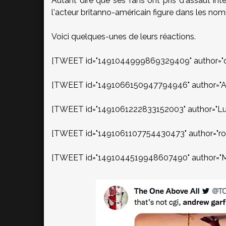
Autant dire que ses fans ont pris d'assaut int
l'acteur britanno-américain figure dans les nom
Voici quelques-unes de leurs réactions.
[TWEET id="1491044999869329409" author="da
[TWEET id="1491066150947794946" author="An
[TWEET id="1491061222833152003" author="L
[TWEET id="1491061107754430473" author="rosi
[TWEET id="1491044519948607490" author="M