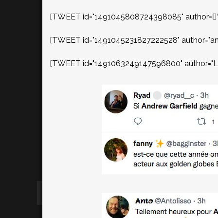
[TWEET id="1491045808724398085" author="ً
[TWEET id="1491045231827222528" author="an
[TWEET id="1491063249147596800" author="Lo