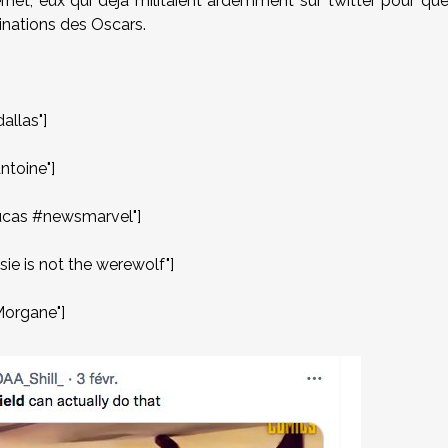
ernet, eux qui déjà militaient ardemment sur twitter pour qu
inations des Oscars.
llas"]
toine"]
ucas #newsmarvel"]
e is not the werewolf"]
organe"]