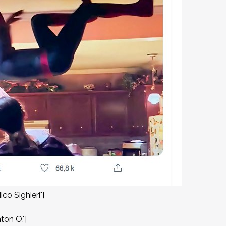
o Sighieri"]
on O."]