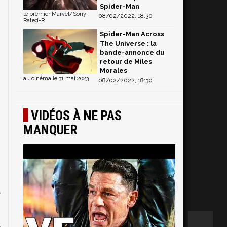
Spider-Man
le premier Marvel/Sony
08/02/2022, 18:30
Rated-R
Spider-Man Across
The Universe : la
bande-annonce du
retour de Miles
Morales
au cinéma le 31 mai 2023
08/02/2022, 18:30
VIDÉOS À NE PAS
MANQUER
t