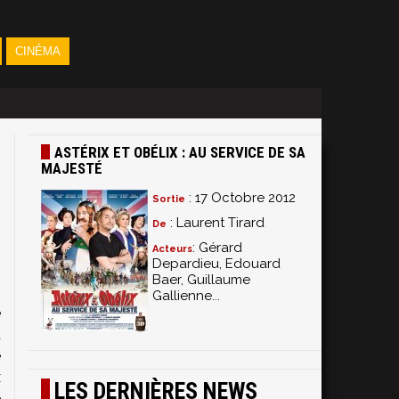
CINÉMA
ASTÉRIX ET OBÉLIX : AU SERVICE DE SA
MAJESTÉ
: 17 Octobre 2012
Sortie
: Laurent Tirard
De
: Gérard
Acteurs
Depardieu, Edouard
m
Baer, Guillaume
,
Gallienne...
e
t
e
x
LES DERNIÈRES NEWS
e