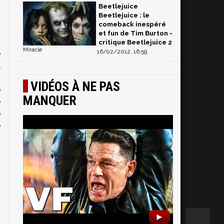
Beetlejuice
Beetlejuice : le
comeback inespéré
et fun de Tim Burton -
critique Beetlejuice 2
Miracle
16/02/2012, 16:59
e
u
t
VIDÉOS À NE PAS
e
MANQUER
e
e
e
►