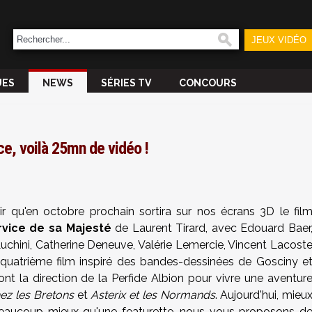
JEUX VIDÉO
UES
NEWS
SÉRIES TV
CONCOURS
ce, voilà 25mn de vidéo !
r qu'en octobre prochain sortira sur nos écrans 3D le fil
ervice de sa Majesté
de Laurent Tirard, avec Edouard Baer
uchini, Catherine Deneuve, Valérie Lemercie, Vincent Lacost
 quatrième film inspiré des bandes-dessinées de Gosciny e
t la direction de la Perfide Albion pour vivre une aventur
hez les Bretons
et
Asterix et les Normands
. Aujourd'hui, mieu
beaucoup mieux qu'une featurette, nous vous proposons d