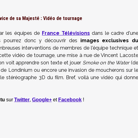
rvice de sa Majesté : Vidéo de tournage
ar les équipes de
France Télévisions
dans le cadre d'un
us pourrez donc y découvrir des
images exclusives d
ombreuses interventions de membres de l'équipe technique e
 cette vidéo de tournage, une mise à nue de Vincent Lacost
l'on voit apprendre son texte et jouer
Smoke on the Water
(d
s de Londinium ou encore une invasion de moucherons sur l
 le stéréographe 3D du film. Bref, voilà une vidéo qui donn
tu
sur
Twitter
,
Google+
et
Facebook
!