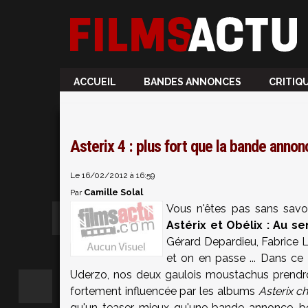
ACCUEIL
BANDES ANNONCES
CRITIQ
Asterix 4 : plus fort que la bande annon
Le 16/02/2012 à 16:59
Camille Solal
Par
Vous n'êtes pas sans savoi
Astérix et Obélix : Au s
Gérard Depardieu, Fabrice L
et on en passe ... Dans ce
Uderzo, nos deux gaulois moustachus prendron
fortement influencée par les albums
Asterix c
qu'un teaser, mieux qu'une bande annonce, 