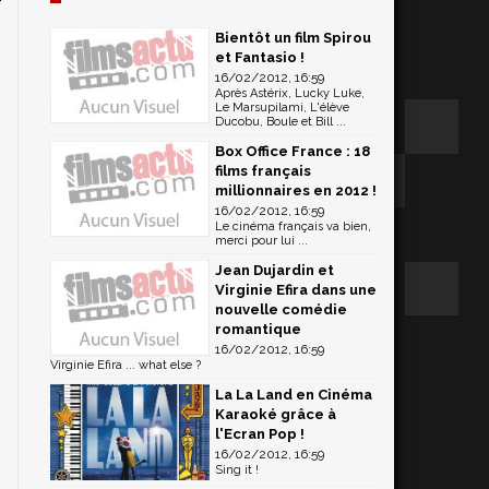
Bientôt un film Spirou
et Fantasio !
16/02/2012, 16:59
Après Astérix, Lucky Luke,
Le Marsupilami, L'élève
Ducobu, Boule et Bill ...
Box Office France : 18
films français
millionnaires en 2012 !
16/02/2012, 16:59
Le cinéma français va bien,
merci pour lui ...
Jean Dujardin et
Virginie Efira dans une
nouvelle comédie
romantique
16/02/2012, 16:59
Virginie Efira ... what else ?
La La Land en Cinéma
Karaoké grâce à
l'Ecran Pop !
16/02/2012, 16:59
Sing it !