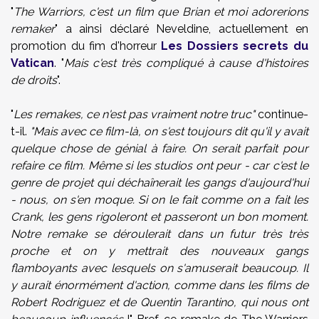
"
The Warriors, c'est un film que Brian et moi adorerions
remaker
" a ainsi déclaré Neveldine, actuellement en
promotion du fim d'horreur
Les Dossiers secrets du
Vatican
. "
Mais c'est très compliqué à cause d'histoires
de droits
".
"
Les remakes, ce n'est pas vraiment notre truc"
continue-
t-il.
"Mais avec ce film-là, on s'est toujours dit qu'il y avait
quelque chose de génial à faire. On serait parfait pour
refaire ce film. Même si les studios ont peur - car c'est le
genre de projet qui déchaînerait les gangs d'aujourd'hui
- nous, on s'en moque. Si on le fait comme on a fait les
Crank, les gens rigoleront et passeront un bon moment.
Notre remake se déroulerait dans un futur très très
proche et on y mettrait des nouveaux gangs
flamboyants avec lesquels on s'amuserait beaucoup. Il
y aurait énormément d'action, comme dans les films de
Robert Rodriguez et de Quentin Tarantino, qui nous ont