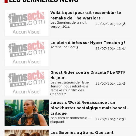
Voilà à quoi pourrait ressembler le
remake de The Warriors !
Les Guerriers de la nuit
22/07/2015, 12:58
version 2014 !
Le plein d'infos sur Hyper Tension 3 !
Adrenaline Shot 3.
22/07/2015, 12:58
Ghost Rider contre Dracula ? Le WTF
du jour…
Les réalisateurs de Hyper
22/07/2015, 12:58
Tension nous refont-il le
remake d'un film des
Charlots ?
Jurassic World Renaissance : un
blockbuster nostalgique mais bancal -
critique
pop-corn et monstres qui
22/07/2015, 12:58
claquent
Les Goonies a 40 ans. Que sont