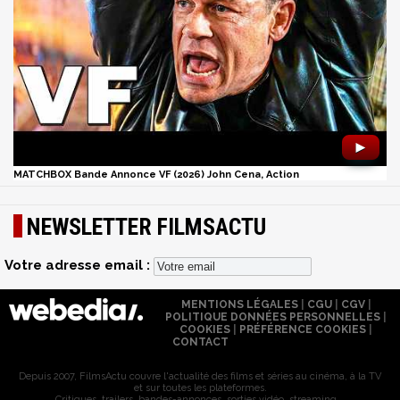
►
MATCHBOX Bande Annonce VF (2026) John Cena, Action
NEWSLETTER FILMSACTU
Votre adresse email :
MENTIONS LÉGALES
|
CGU
|
CGV
|
POLITIQUE DONNÉES PERSONNELLES
|
COOKIES
|
PRÉFÉRENCE COOKIES
|
CONTACT
Depuis 2007, FilmsActu couvre l'actualité des films et séries au cinéma, à la TV
et sur toutes les plateformes.
Critiques, trailers, bandes-annonces, sorties vidéo, streaming...