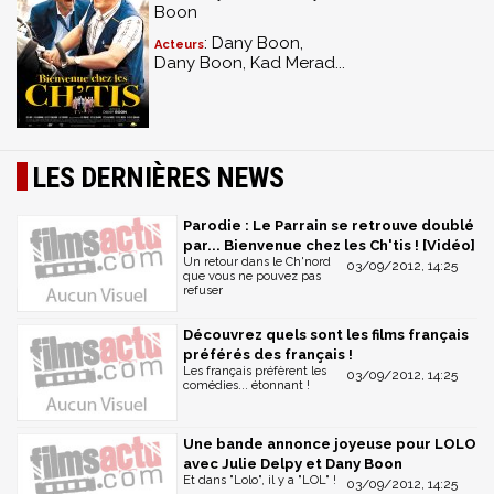
Boon
: Dany Boon,
Acteurs
Dany Boon, Kad Merad...
LES DERNIÈRES NEWS
Parodie : Le Parrain se retrouve doublé
par... Bienvenue chez les Ch'tis ! [Vidéo]
Un retour dans le Ch'nord
03/09/2012, 14:25
que vous ne pouvez pas
refuser
Découvrez quels sont les films français
préférés des français !
Les français préfèrent les
03/09/2012, 14:25
comédies... étonnant !
Une bande annonce joyeuse pour LOLO
avec Julie Delpy et Dany Boon
Et dans "Lolo", il y a "LOL" !
03/09/2012, 14:25