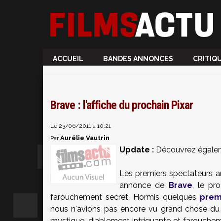
ACCUEIL
BANDES ANNONCES
CRITIQ
Brave : l'affiche du prochain Pixar
Le 23/06/2011 à 10:21
Aurélie Vautrin
Par
Update :
Découvrez égale
Les premiers spectateurs 
annonce de
Brave
, le pr
farouchement secret. Hormis quelques
prem
nous n'avions pas encore vu grand chose du f
mystique, diablement intriguante et farouche