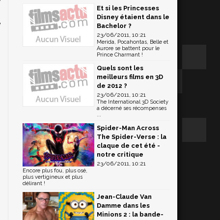
Et si les Princesses
n
Disney étaient dans le
e
Bachelor ?
23/06/2011, 10:21
Merida, Pocahontas, Belle et
Aurore se battent pour le
Prince Charmant !
Quels sont les
meilleurs films en 3D
de 2012 ?
23/06/2011, 10:21
The International 3D Society
a décerné ses récompenses
...
Spider-Man Across
The Spider-Verse : la
claque de cet été -
notre critique
23/06/2011, 10:21
Encore plus fou, plus osé,
plus vertigineux et plus
délirant !
Jean-Claude Van
Damme dans les
Minions 2 : la bande-