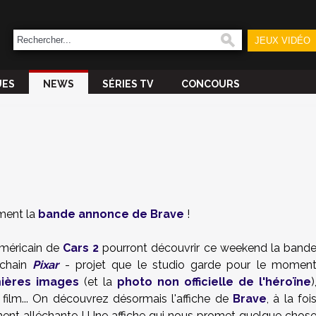
JEUX VIDÉO
UES
NEWS
SÉRIES TV
CONCOURS
ment la
bande annonce de Brave
!
américain de
Cars 2
pourront découvrir ce weekend la band
ochain
Pixar
- projet que le studio garde pour le momen
ières images
(et la
photo non officielle de l'héroïne
)
ilm... On découvrez désormais l'affiche de
Brave
, à la foi
ment alléchante ! Une affiche qui nous promet quelque chos