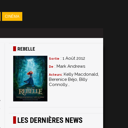
CINÉMA
REBELLE
: 1 Août 2012
Sortie
: Mark Andrews
De
: Kelly Macdonald,
Acteurs
Berenice Béjo, Billy
Connolly...
e
t
,
LES DERNIÈRES NEWS
s
e