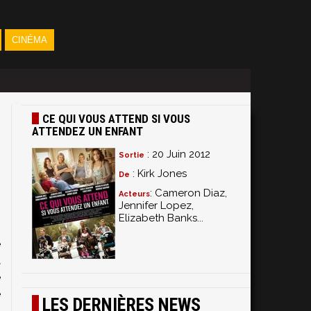
CINÉMA
CE QUI VOUS ATTEND SI VOUS
ATTENDEZ UN ENFANT
: 20 Juin 2012
Sortie
: Kirk Jones
De
: Cameron Diaz,
Acteurs
Jennifer Lopez,
m
Elizabeth Banks...
,
e
t
e
e
LES DERNIÈRES NEWS
l