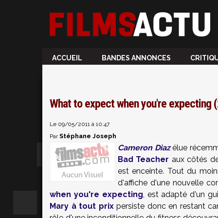
ACCUEIL
BANDES ANNONCES
CRITIQ
What to expect when you're expecting 
Le 09/05/2011 à 10:47
Stéphane Joseph
Par
Cameron Diaz
élue récem
Bad Teacher
aux côtés d
est enceinte. Tout du moins
d'affiche d'une nouvelle c
when you're expecting
, est adapté d'un gu
Mary à tout prix
persiste donc en restant can
rôle d'une inconditionnelle du fitness découvran