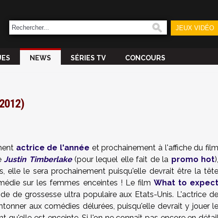
JEUX VIDÉO
UES
NEWS
SÉRIES TV
CONCOURS
(2012)
ment
actrice de l'année
et prochainement à l'affiche du fil
e
Justin Timberlake
(pour lequel elle fait de la
promo hot
)
, elle le sera prochainement puisqu'elle devrait être la têt
omédie sur les femmes enceintes ! Le film
What to expec
ide de grossesse ultra populaire aux Etats-Unis. L'actrice d
tonner aux comédies délurées, puisqu'elle devrait y jouer l
t qu'elle est enceinte. Si l'on ne connaît pas encore en détai