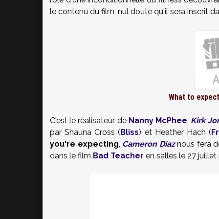
le contenu du film, nul doute qu'il sera inscrit dan
What to expect
C'est le réalisateur de
Nanny McPhee
,
Kirk Jo
par Shauna Cross (
Bliss
) et Heather Hach (
F
you're expecting
,
Cameron Diaz
nous fera dé
dans le film
Bad Teacher
en salles le 27 juillet