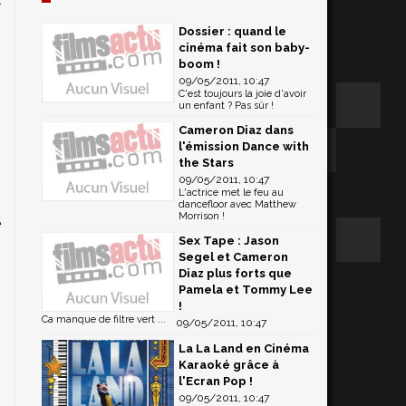
Dossier : quand le
cinéma fait son baby-
boom !
09/05/2011, 10:47
C'est toujours la joie d'avoir
un enfant ? Pas sûr !
Cameron Diaz dans
l'émission Dance with
the Stars
09/05/2011, 10:47
L'actrice met le feu au
dancefloor avec Matthew
Morrison !
é
Sex Tape : Jason
n
Segel et Cameron
,
Diaz plus forts que
Pamela et Tommy Lee
!
Ca manque de filtre vert ...
09/05/2011, 10:47
La La Land en Cinéma
Karaoké grâce à
l'Ecran Pop !
09/05/2011, 10:47