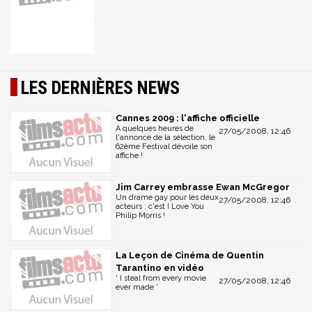
LES DERNIÈRES NEWS
Cannes 2009 : l'affiche officielle
A quelques heures de
27/05/2008, 12:46
l'annonce de la sélection, le
62ème Festival dévoile son
affiche !
Jim Carrey embrasse Ewan McGregor
Un drame gay pour les deux
27/05/2008, 12:46
acteurs : c'est I Love You
Philip Morris !
La Leçon de Cinéma de Quentin
Tarantino en vidéo
' I steal from every movie
27/05/2008, 12:46
ever made '