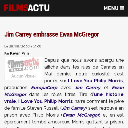
Jim Carrey embrasse Ewan McGregor
Le 28/08/2008 à 19:08
Kevin Prin
Par
Depuis que nous avons aperçu une
affiche dans les rues de Cannes en
Mai dernier, notre curiosité s'est
portée sur
I Love You Philip Morris
,
production
EuropaCorp
avec
Jim Carrey
et
Ewan
McGregor
dans les rôles titres. Tiré d'
une histoire
vraie
,
I Love You Philip Morris
narre comment le père
de famille Steven Russell (
Jim Carrey
) s'est retrouvé en
prison avec Philip Morris (
Ewan McGregor
) et en est
éperdument tombé amoureux. Morris quittant la prison,