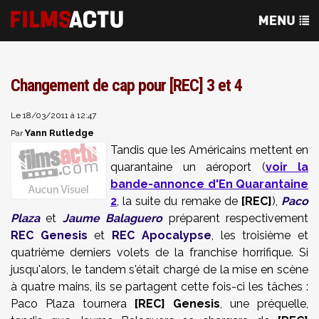
Changement de cap pour [REC] 3 et 4
Le 18/03/2011 à 12:47
Yann Rutledge
Par
Tandis que les Américains mettent en
quarantaine un aéroport (
voir la
bande-annonce d'En Quarantaine
2
, la suite du remake de
[REC]
),
Paco
Plaza
et
Jaume Balaguero
préparent respectivement
REC Genesis
et
REC Apocalypse
,
les troisième et
quatrième derniers volets de la franchise horrifique. Si
jusqu'alors, le tandem s'était chargé de la mise en scène
à quatre mains, ils
se partagent cette fois-ci les tâches :
Paco Plaza
tournera
[REC]
Genesis
, une préquelle,