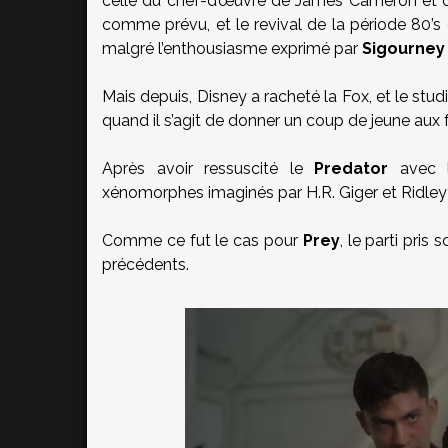
celle du chef-d’œuvre de James Cameron et 
comme prévu, et le revival de la période 80’s 
malgré l’enthousiasme exprimé par
Sigourne
Mais depuis, Disney a racheté la Fox, et le stud
quand il s’agit de donner un coup de jeune aux f
Après avoir ressuscité le
Predator
avec 
xénomorphes imaginés par H.R. Giger et Ridley 
Comme ce fut le cas pour
Prey
, le parti pris
précédents.