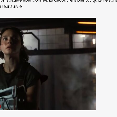
on spatiale abandonnée, ils découvrent bientôt qu’ils ne son
r leur survie.