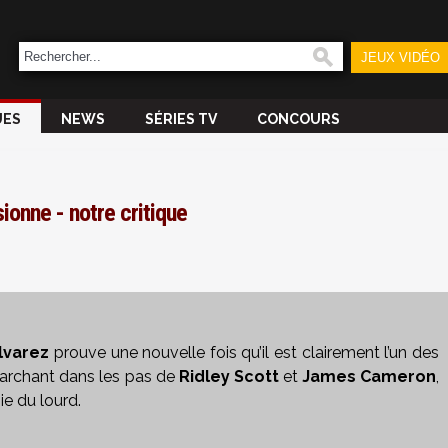
JEUX VIDÉO
UES
NEWS
SÉRIES TV
CONCOURS
ionne - notre critique
lvarez
prouve une nouvelle fois qu’il est clairement l’un des
Marchant dans les pas de
Ridley Scott
et
James Cameron
,
oie du lourd.