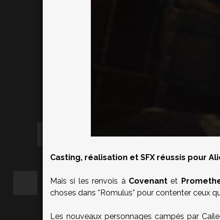
Casting, réalisation et SFX réussis pour A
Mais si les renvois à
Covenant
et
Prometh
choses dans *Romulus* pour contenter ceux qui n
Les nouveaux personnages campés par Cailee