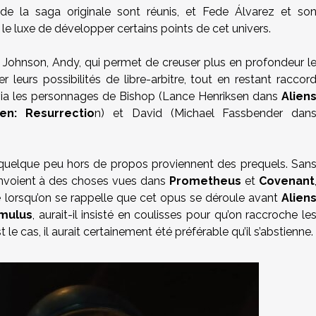
 de la saga originale sont réunis, et Fede Álvarez et so
luxe de développer certains points de cet univers.
 Johnson, Andy, qui permet de creuser plus en profondeur l
leurs possibilités de libre-arbitre, tout en restant raccor
via les personnages de Bishop (Lance Henriksen dans
Alien
ien: Resurrectio
n) et David (Michael Fassbender dan
t quelque peu hors de propos proviennent des prequels. San
envoient à des choses vues dans
Prometheus
et
Covenant
ce lorsqu’on se rappelle que cet opus se déroule avant
Alien
mulus
, aurait-il insisté en coulisses pour qu’on raccroche le
le cas, il aurait certainement été préférable qu’il s’abstienne.