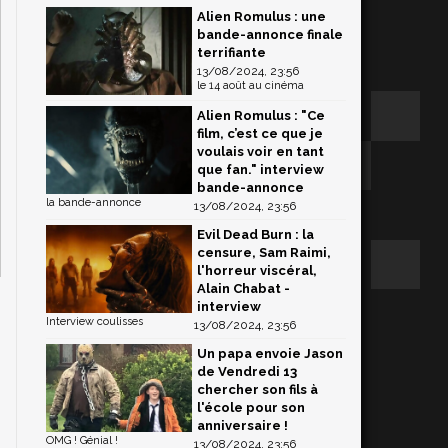
Alien Romulus : une
bande-annonce finale
terrifiante
13/08/2024, 23:56
le 14 août au cinéma
Alien Romulus : "Ce
film, c’est ce que je
voulais voir en tant
que fan." interview
bande-annonce
la bande-annonce
13/08/2024, 23:56
Evil Dead Burn : la
censure, Sam Raimi,
l'horreur viscéral,
Alain Chabat -
interview
Interview coulisses
13/08/2024, 23:56
Un papa envoie Jason
de Vendredi 13
chercher son fils à
l'école pour son
anniversaire !
OMG ! Génial !
13/08/2024, 23:56