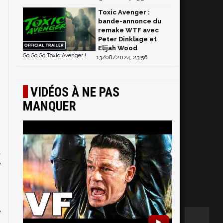
Toxic Avenger :
bande-annonce du
remake WTF avec
Peter Dinklage et
Elijah Wood
Go Go Go Toxic Avenger !
13/08/2024, 23:56
VIDÉOS À NE PAS
MANQUER
a
e
i
e
►