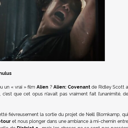
mulus
 un « vrai » film
Alien
?
Alien: Covenant
de Ridley Scott 
 c’est que cet opus n’avait pas vraiment fait l’unanimité, d
té fiévreusement la sortie du projet de Neill Blomkamp, qu
etour
et nous plonger dans une ambiance à mi-chemin entr