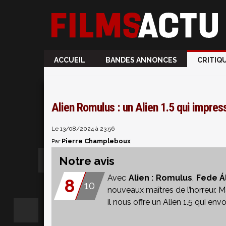
ACCUEIL
BANDES ANNONCES
CRITIQ
Alien Romulus : un Alien 1.5 qui impress
Le 13/08/2024 à 23:56
Pierre Champleboux
Par
Notre avis
Avec
Alien : Romulus
,
Fede Á
8
10
nouveaux maîtres de l’horreur. 
il nous offre un Alien 1.5 qui env