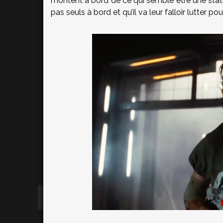
montent à bord de ce qui semble être une stati
pas seuls à bord et qu’il va leur falloir lutter pou