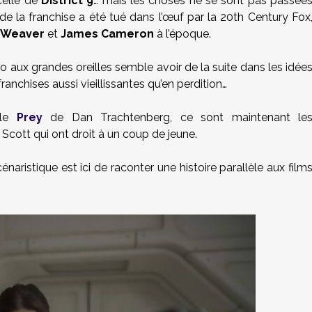
celle de
District 9
… mais les choses ne se sont pas passée
de la franchise a été tué dans l’œuf par la 20th Century Fox
y Weaver
et
James Cameron
à l’époque.
io aux grandes oreilles semble avoir de la suite dans les idée
ranchises aussi vieillissantes qu’en perdition…
le
Prey
de Dan Trachtenberg, ce sont maintenant le
Scott qui ont droit à un coup de jeune.
 scénaristique est ici de raconter une histoire parallèle aux film