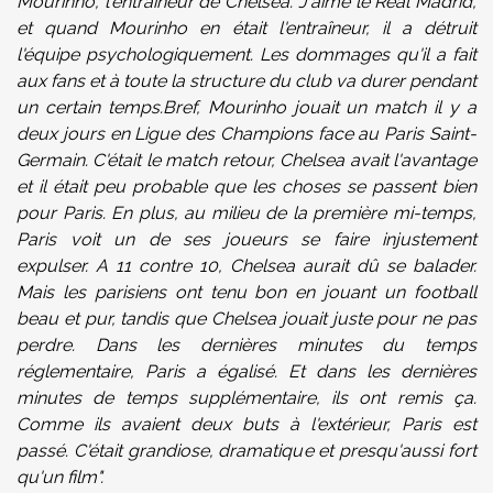
Mourinho, l'entraîneur de Chelsea. J'aime le Real Madrid,
et quand Mourinho en était l'entraîneur, il a détruit
l'équipe psychologiquement. Les dommages qu'il a fait
aux fans et à toute la structure du club va durer pendant
un certain temps.Bref, Mourinho jouait un match il y a
deux jours en Ligue des Champions face au Paris Saint-
Germain. C'était le match retour, Chelsea avait l'avantage
et il était peu probable que les choses se passent bien
pour Paris. En plus, au milieu de la première mi-temps,
Paris voit un de ses joueurs se faire injustement
expulser. A 11 contre 10, Chelsea aurait dû se balader.
Mais les parisiens ont tenu bon en jouant un football
beau et pur, tandis que Chelsea jouait juste pour ne pas
perdre. Dans les dernières minutes du temps
réglementaire, Paris a égalisé. Et dans les dernières
minutes de temps supplémentaire, ils ont remis ça.
Comme ils avaient deux buts à l'extérieur, Paris est
passé. C'était grandiose, dramatique et presqu'aussi fort
qu'un film".