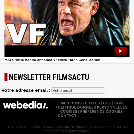
►
MATCHBOX Bande Annonce VF (2026) John Cena, Action
NEWSLETTER FILMSACTU
Votre adresse email :
MENTIONS LÉGALES
|
CGU
|
CGV
|
POLITIQUE DONNÉES PERSONNELLES
|
COOKIES
|
PRÉFÉRENCE COOKIES
|
CONTACT
Depuis 2007, FilmsActu couvre l'actualité des films et séries au cinéma, à la TV
et sur toutes les plateformes.