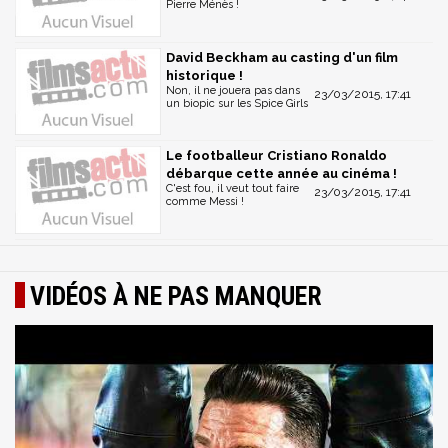
Pierre Ménès !
David Beckham au casting d'un film
historique !
Non, il ne jouera pas dans
23/03/2015, 17:41
un biopic sur les Spice Girls
Le footballeur Cristiano Ronaldo
débarque cette année au cinéma !
C'est fou, il veut tout faire
23/03/2015, 17:41
comme Messi !
VIDÉOS À NE PAS MANQUER