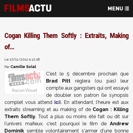
Cogan Killing Them Softly : Extraits, Making
of...
Le 27/11/2012 à 12:18
Camille Solal
Par
C'est le 5 décembre prochain que
Brad Pitt
réglera (ou pas) leur
compte aux gangsters qui ont essayé
de doubler son patron (le synopsis
complet vous attend
ici
). En attendant, l'heure est aux
extraits streaming et au making of de
Cogan : Killing
Them Softly
. Tout a plus ou moins été fait ou dit sur
l'univers mafieux, c'est pourquoi le film de
Andrew
Dominik
semble volontairement s'armer d'une bonne