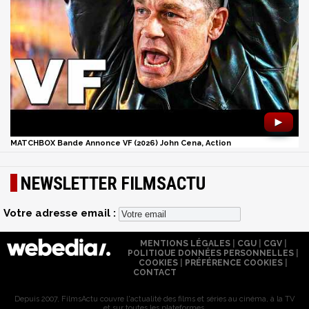
►
MATCHBOX Bande Annonce VF (2026) John Cena, Action
NEWSLETTER FILMSACTU
Votre adresse email :
MENTIONS LÉGALES
|
CGU
|
CGV
|
POLITIQUE DONNÉES PERSONNELLES
|
COOKIES
|
PRÉFÉRENCE COOKIES
|
CONTACT
Depuis 2007, FilmsActu couvre l'actualité des films et séries au cinéma, à la TV
et sur toutes les plateformes.