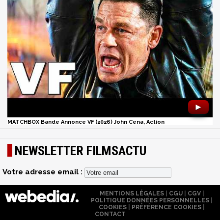
►
MATCHBOX Bande Annonce VF (2026) John Cena, Action
NEWSLETTER FILMSACTU
Votre adresse email :
MENTIONS LÉGALES
|
CGU
|
CGV
|
POLITIQUE DONNÉES PERSONNELLES
|
COOKIES
|
PRÉFÉRENCE COOKIES
|
CONTACT