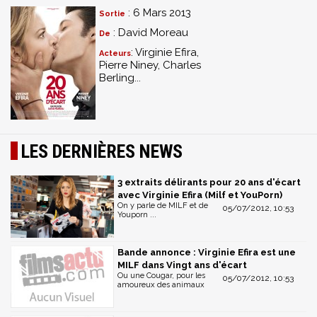
: 6 Mars 2013
Sortie
: David Moreau
De
: Virginie Efira,
Acteurs
Pierre Niney, Charles
Berling...
LES DERNIÈRES NEWS
3 extraits délirants pour 20 ans d'écart
avec Virginie Efira (Milf et YouPorn)
On y parle de MILF et de
05/07/2012, 10:53
Youporn ...
Bande annonce : Virginie Efira est une
MILF dans Vingt ans d'écart
Ou une Cougar, pour les
05/07/2012, 10:53
amoureux des animaux