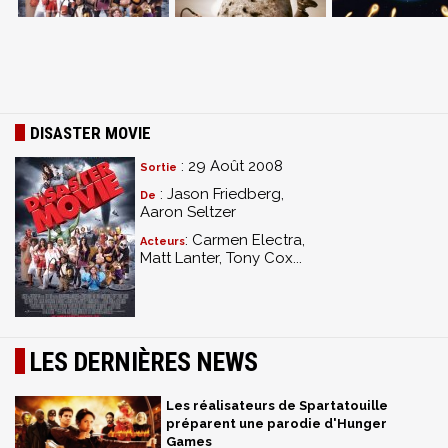
DISASTER MOVIE
: 29 Août 2008
Sortie
: Jason Friedberg,
De
Aaron Seltzer
: Carmen Electra,
Acteurs
Matt Lanter, Tony Cox...
LES DERNIÈRES NEWS
Les réalisateurs de Spartatouille
préparent une parodie d'Hunger
Games