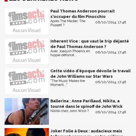
Paul Thomas Anderson pourrait
s'occuper du film Pinocchio
Après The Master, The
06/10/2014, 17:46
Puppet ?
Inherent Vice : que vaut le trip déjanté
de Paul Thomas Anderson ?
Avec Joaquin Phoenix en
06/10/2014, 17:46
hippie défoncé...
Cette vidéo d'époque dévoile le travail
de John Williams sur Star Wars
"The Music Makes the
06/10/2014, 17:46
Moment..."
Ballerina : Anne Parillaud, Nikita, a
tourné dans le spinoff de John Wick
Nikita chez John Wick ?
06/10/2014, 17:46
Joker Folie à Deux : audacieux mais