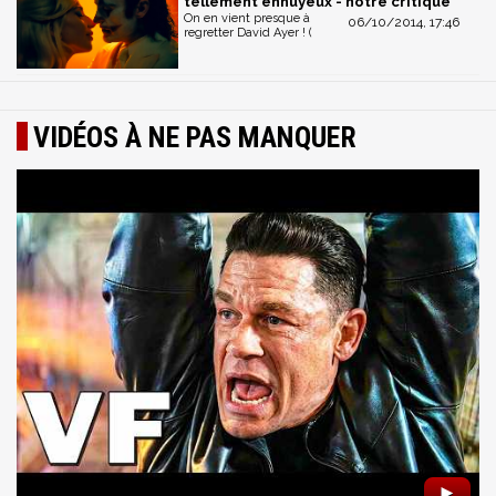
tellement ennuyeux - notre critique
On en vient presque à
06/10/2014, 17:46
regretter David Ayer ! (
VIDÉOS À NE PAS MANQUER
►