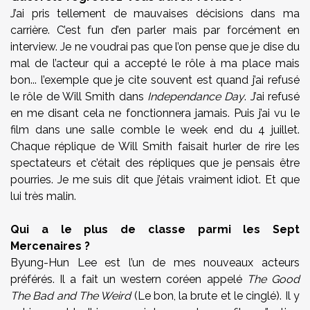
J’ai pris tellement de mauvaises décisions dans ma
carrière. C’est fun d’en parler mais par forcément en
interview. Je ne voudrai pas que l’on pense que je dise du
mal de l’acteur qui a accepté le rôle à ma place mais
bon... l’exemple que je cite souvent est quand j’ai refusé
le rôle de Will Smith dans
Independance Day
. J’ai refusé
en me disant cela ne fonctionnera jamais. Puis j’ai vu le
film dans une salle comble le week end du 4 juillet.
Chaque réplique de Will Smith faisait hurler de rire les
spectateurs et c’était des répliques que je pensais être
pourries. Je me suis dit que j’étais vraiment idiot. Et que
lui très malin.
Qui a le plus de classe parmi les Sept
Mercenaires ?
Byung-Hun Lee est l’un de mes nouveaux acteurs
préférés. Il a fait un western coréen appelé
The Good
The Bad and The Weird
(Le bon, la brute et le cinglé). Il y