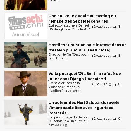
hélas...
Une nouvelle gueule au casting du
remake des Sept Mercenaires
Qui accompagnera Denzel
16/04/2019, 14:38
Washington et Chris Pratt ?
Hostiles : Christian Bale intense dans un
western pur et dur (featurette)
Direction le Far West pour
16/04/2019, 14:38
l'ex Batman
Voilà pourquoi Will Smith a refusé de
jouer dans Django Unchained
"Je ne crois pas en la
16/04/2019, 14:38
violence en tant que
réaction à la violence"
Un acteur des Huit Salopards révèle
l'improbable lien avec Inglorious
Basterds !
Un personnage du dernier
16/04/2019, 14:38
QT serait lié à un autre du
film de 2009