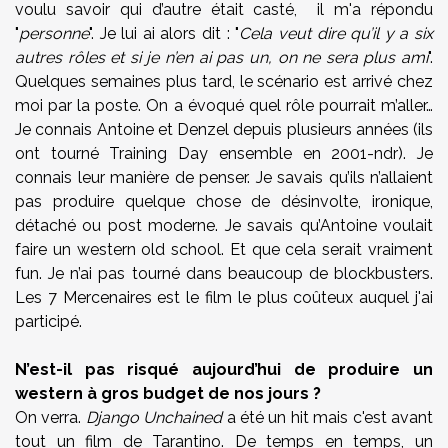
voulu savoir qui d’autre était casté, il m'a répondu
"
personne
". Je lui ai alors dit : "
Cela veut dire qu’il y a six
autres rôles et si je n’en ai pas un, on ne sera plus ami
".
Quelques semaines plus tard, le scénario est arrivé chez
moi par la poste. On a évoqué quel rôle pourrait m’aller…
Je connais Antoine et Denzel depuis plusieurs années (ils
ont tourné Training Day ensemble en 2001-ndr). Je
connais leur manière de penser. Je savais qu’ils n’allaient
pas produire quelque chose de désinvolte, ironique,
détaché ou post moderne. Je savais qu’Antoine voulait
faire un western old school. Et que cela serait vraiment
fun. Je n’ai pas tourné dans beaucoup de blockbusters.
Les 7 Mercenaires est le film le plus coûteux auquel j'ai
participé.
N’est-il pas risqué aujourd’hui de produire un
western à gros budget de nos jours ?
On verra.
Django Unchained
a été un hit mais c'est avant
tout un film de Tarantino. De temps en temps, un