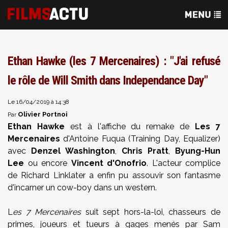
Ethan Hawke (les 7 Mercenaires) : "J'ai refusé
le rôle de Will Smith dans Independance Day"
Le 16/04/2019 à 14:38
Olivier Portnoi
Par
Ethan Hawke
est à l'affiche du remake de
Les 7
Mercenaires
d'Antoine Fuqua (Training Day, Equalizer)
avec
Denzel Washington
,
Chris Pratt
,
Byung-Hun
Lee
ou encore
Vincent d'Onofrio
. L'acteur complice
de Richard Linklater a enfin pu assouvir son fantasme
d'incarner un cow-boy dans un western.
L
es 7 Mercenaires
suit sept hors-la-loi, chasseurs de
primes, joueurs et tueurs à gages menés par Sam