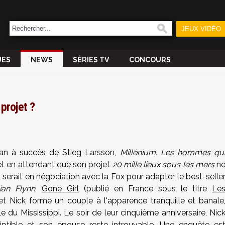
JEUX VIDÉO
UES
NEWS
SÉRIES TV
CONCOURS
 projet ?
an à succès de Stieg Larsson,
Millénium. Les hommes qu
t en attendant que son projet
20 mille lieux sous les mers
n
 serait en négociation avec la Fox pour adapter le best-selle
lian Flynn
,
Gone Girl
(publié en France sous le titre
Le
y et Nick forme un couple à l'apparence tranquille et banale
e du Mississippi. Le soir de leur cinquième anniversaire, Nic
ptible et son épouse reste introuvable. Une enquête es