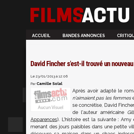
ACCUEIL
BANDES ANNONCES
CRITIQ
David Fincher s'est-il trouvé un nouveau
Le 23/01/2013 à 12:06
Camille Solal
Par
Après avoir adapté le rom
n'aimaient pas les femmes
e
se concrétise, David Fincher
de l'auteur américaine
Gil
Apparences
). L'histoire est la suivante : Am
menant des jours paisibles dans une petite vill
découvre sa maison dans un chaos indescri