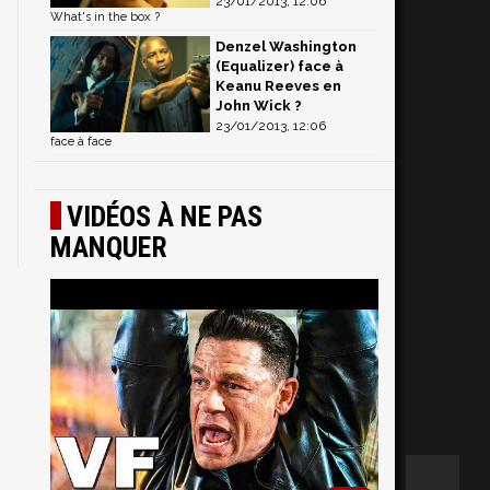
23/01/2013, 12:06
What's in the box ?
Denzel Washington
(Equalizer) face à
Keanu Reeves en
John Wick ?
23/01/2013, 12:06
face à face
VIDÉOS À NE PAS
MANQUER