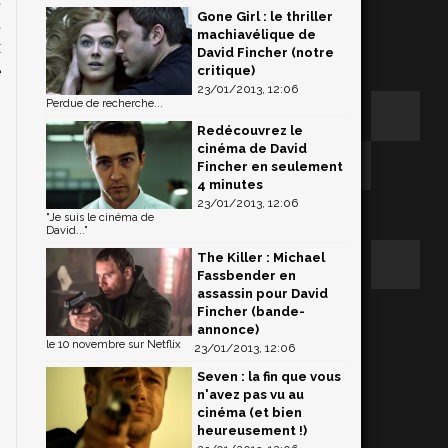
Gone Girl : le thriller
t
machiavélique de
x
David Fincher (notre
e
critique)
23/01/2013, 12:06
,
Perdue de recherche...
Redécouvrez le
cinéma de David
Fincher en seulement
4 minutes
23/01/2013, 12:06
"Je suis le cinéma de
David..."
The Killer : Michael
Fassbender en
assassin pour David
Fincher (bande-
annonce)
le 10 novembre sur Netflix
23/01/2013, 12:06
Seven : la fin que vous
n'avez pas vu au
cinéma (et bien
heureusement !)