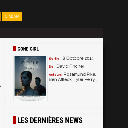
CINÉMA
GONE GIRL
: 8 Octobre 2014
Sortie
: David Fincher
De
: Rosamund Pike,
Acteurs
Ben Affleck, Tyler Perry...
i
e
r
s
,
LES DERNIÈRES NEWS
k
t