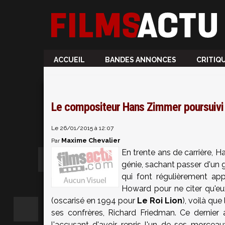
ACCUEIL
BANDES ANNONCES
CRITIQ
Le compositeur Hans Zimmer poursuivi e
Le 26/01/2015 à 12:07
Maxime Chevalier
Par
En trente ans de carrière, 
génie, sachant passer d'un ge
qui font régulièrement app
Howard pour ne citer qu'eu
(oscarisé en 1994 pour
Le Roi Lion
), voilà que
ses confrères, Richard Friedman. Ce dernier
l'accusant d'avoir repris l'un de ses morce