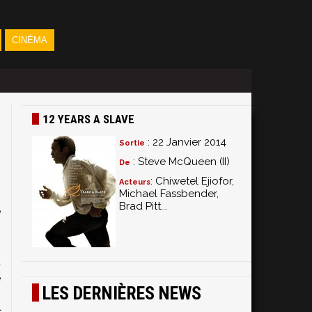
CINÉMA
12 YEARS A SLAVE
: 22 Janvier 2014
Sortie
: Steve McQueen (II)
De
: Chiwetel Ejiofor,
Acteurs
Michael Fassbender,
Brad Pitt...
e
s
n
d
e
LES DERNIÈRES NEWS
,
s