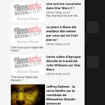
Une actrice oscarisée
dans Star Wars 7 ?
26/01/2015, 12:07
May the force be with Her ...
o
s
12 years a Slave élu
é
meilleur film même
t
par ceux qui ne l'ont
a
pas vu !
26/01/2015, 12:07
s
C'est aussi ça la magie des
Oscars
Cette vidéo d'époque
dévoile le travail de
John Williams sur Star
Wars
26/01/2015, 12:07
"The Music Makes the
Moment..."
Jeffrey Dahmer : la
série Netflix sur le
cannibale de
Milwaukee (bande-
annonce)