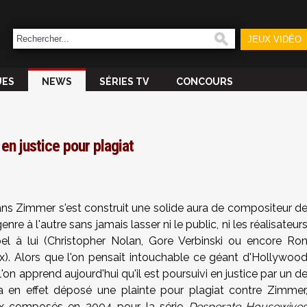
JEUX VIDÉO
UES
NEWS
SÉRIES TV
CONCOURS
n justice pour plagiat
Hans Zimmer s'est construit une solide aura de compositeur d
nre à l'autre sans jamais lasser ni le public, ni les réalisateur
el à lui (Christopher Nolan, Gore Verbinski ou encore Ro
x). Alors que l'on pensait intouchable ce géant d'Hollywoo
 l'on apprend aujourd'hui qu'il est poursuivi en justice par un d
 a en effet déposé une plainte pour plagiat contre Zimmer
aux composés en 2004 pour la série
Desperate Housewive