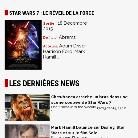
STAR WARS 7 : LE RÉVEIL DE LA FORCE
: 18 Décembre
Sortie
2015
: J.J. Abrams
De
: Adam Driver,
Acteurs
Harrison Ford, Mark
Hamill...
LES DERNIÈRES NEWS
Chewbacca arrache un bras dans une
scène coupée de Star Wars 7
Don't mess with the Wookie
17/03/2014, 13:12
!
Mark Hamill balance sur Disney, Star
Wars et sur le film Solo
En manque d'Harrison