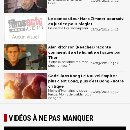
17/03/2014, 13:12
Ford...
Le compositeur Hans Zimmer poursuivi
en justice pour plagiat
Desperate Housecomposer
17/03/2014, 13:12
...
Alan Ritchson (Reacher) raconte
comment il a été humilié et sauvé par
Thor
"Cette expérience m’a rendu
17/03/2014, 13:12
plus humble. "
Godzilla vs Kong Le Nouvel Empire :
plus c'est Cong, plus c'est Bong - notre
critique
Moins d'Humains, plus de
17/03/2014, 13:12
Kaijus. Moins de blabla, plus
de fights.
VIDÉOS À NE PAS MANQUER