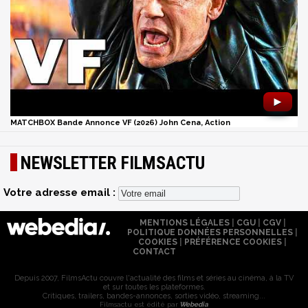
►
MATCHBOX Bande Annonce VF (2026) John Cena, Action
NEWSLETTER FILMSACTU
Votre adresse email :
MENTIONS LÉGALES
|
CGU
|
CGV
|
POLITIQUE DONNÉES PERSONNELLES
|
COOKIES
|
PRÉFÉRENCE COOKIES
|
CONTACT
Depuis 2007, FilmsActu couvre l'actualité des films et séries au cinéma, à la TV
et sur toutes les plateformes.
Critiques, trailers, bandes-annonces, sorties vidéo, streaming...
Filmsactu est édité par
Webedia