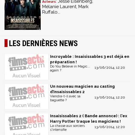
: Jesse Eisenberg,
Acteurs
Mélanie Laurent, Mark
Ruffalo...
LES DERNIÈRES NEWS
Incroyable : Insaisissables 3 est déjà en
préparation !
Do You Believe in Magic...
13/06/2014, 12:20
again ?
Un nouveau magicien au casting
d’Insaisissables 2
Viendra-t-il avec sa
13/06/2014, 12:20
baguette ?
Insaisissables 2 ( Bande annonce) : l'ex
Harry Potter traque les magiciens !
La chasse aux sorciers
13/06/2014, 12:20
s'intensifie