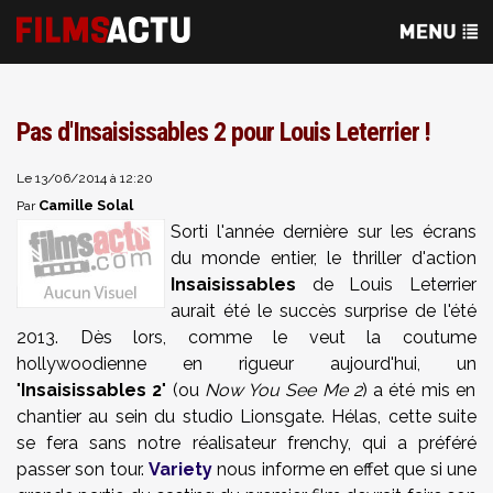
Pas d'Insaisissables 2 pour Louis Leterrier !
Le 13/06/2014 à 12:20
Camille Solal
Par
Sorti l'année dernière sur les écrans
du monde entier, le thriller d'action
Insaisissables
de Louis Leterrier
aurait été le succès surprise de l'été
2013. Dès lors, comme le veut la coutume
hollywoodienne en rigueur aujourd'hui, un
"
Insaisissables 2
"
(ou
Now You See Me 2
) a été mis en
chantier au sein du studio Lionsgate. Hélas, cette suite
se fera sans notre réalisateur frenchy, qui a préféré
passer son tour.
Variety
nous informe en effet que si une