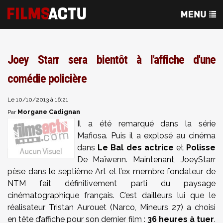
Joey Starr sera bientôt à l'affiche d'une
comédie policière
Le 10/10/2013 à 16:21
Morgane Cadignan
Par
Il a été remarqué dans la série
Mafiosa. Puis il a explosé au cinéma
dans
Le Bal des actrice
et
Polisse
De Maïwenn. Maintenant, JoeyStarr
pèse dans le septième Art et l’ex membre fondateur de
NTM fait définitivement parti du paysage
cinématographique français. C’est dailleurs lui que le
réalisateur Tristan Aurouet (Narco, Mineurs 27) a choisi
en tête d’affiche pour son dernier film :
36 heures à tuer
.