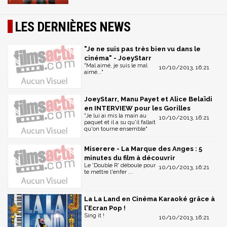
LES DERNIÈRES NEWS
"Je ne suis pas très bien vu dans le
cinéma" - JoeyStarr
"Mal aimé, je suis le mal
10/10/2013, 16:21
aimé..."
JoeyStarr, Manu Payet et Alice Belaïdi
en INTERVIEW pour les Gorilles
"Je lui ai mis la main au
10/10/2013, 16:21
paquet et il a su qu'il fallait
qu'on tourne ensemble"
Miserere - La Marque des Anges : 5
minutes du film à découvrir
Le 'Double R' déboule pour
10/10/2013, 16:21
te mettre l'enfer ...
La La Land en Cinéma Karaoké grâce à
l'Ecran Pop !
Sing it !
10/10/2013, 16:21