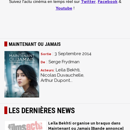
Twitter
,
Facebook
Suivez l'actu cinéma en temps réel
sur
&
Youtube
!
MAINTENANT OU JAMAIS
: 3 Septembre 2014
Sortie
: Serge Frydman
De
: Leïla Bekhti,
Acteurs
Nicolas Duvauchelle,
Arthur Dupont...
LES DERNIÈRES NEWS
Leïla Bekhti organise un braquo dans
Maintenant ou Jamais [Bande annonce]