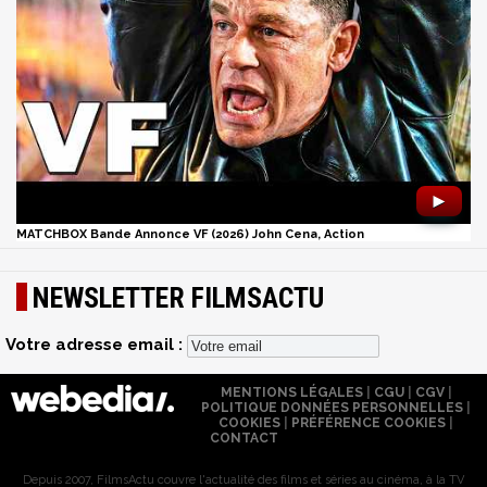
►
MATCHBOX Bande Annonce VF (2026) John Cena, Action
NEWSLETTER FILMSACTU
Votre adresse email :
MENTIONS LÉGALES
|
CGU
|
CGV
|
POLITIQUE DONNÉES PERSONNELLES
|
COOKIES
|
PRÉFÉRENCE COOKIES
|
CONTACT
Depuis 2007, FilmsActu couvre l'actualité des films et séries au cinéma, à la TV