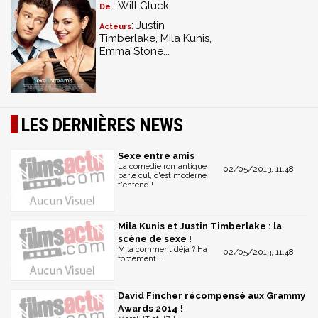
: Will Gluck
De
: Justin
Acteurs
Timberlake, Mila Kunis,
Emma Stone...
LES DERNIÈRES NEWS
Sexe entre amis
La comédie romantique
02/05/2013, 11:48
parle cul, c'est moderne
t'entend !
Mila Kunis et Justin Timberlake : la
scène de sexe !
Mila comment déjà ? Ha
02/05/2013, 11:48
forcément...
David Fincher récompensé aux Grammy
Awards 2014 !