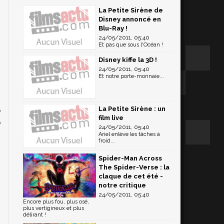
La Petite Sirène de
Disney annoncé en
Blu-Ray !
24/05/2011, 05:40
Et pas que sous l'Océan !
Disney kiffe la 3D !
24/05/2011, 05:40
Et notre porte-monnaie...
La Petite Sirène : un
e
film live
e
24/05/2011, 05:40
n
Ariel enlève les tâches à
froid...
s
n
Spider-Man Across
The Spider-Verse : la
claque de cet été -
notre critique
24/05/2011, 05:40
Encore plus fou, plus osé,
plus vertigineux et plus
délirant !