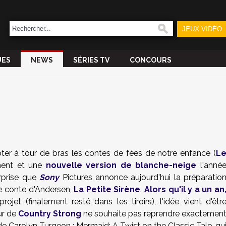
JEUX VIDÉO
UES
NEWS
SÉRIES TV
CONCOURS
er à tour de bras les contes de fées de notre enfance (
L
ent et une
nouvelle version de blanche-neige
l'anné
urprise que
Sony
Pictures annonce aujourd'hui la préparatio
re conte d'Andersen,
La Petite Sirène
.
Alors qu'il y a un an
rojet (finalement resté dans les tiroirs), l'idée vient d'êtr
eur de
Country Strong
ne souhaite pas reprendre exactemen
e de Carolyn Turgeon : Mermaid: A Twist on the Classic Tale, qu