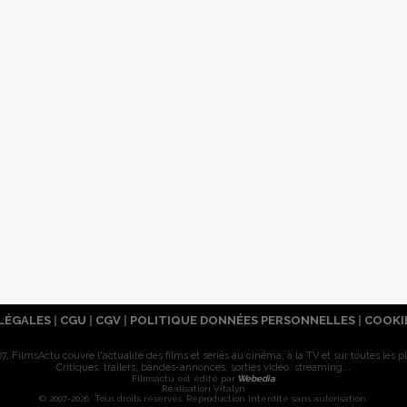
LÉGALES
|
CGU
|
CGV
|
POLITIQUE DONNÉES PERSONNELLES
|
COOKI
7, FilmsActu couvre l'actualité des films et séries au cinéma, à la TV et sur toutes les p
Critiques, trailers, bandes-annonces, sorties vidéo, streaming...
Filmsactu est édité par
Webedia
Réalisation Vitalyn
© 2007-2026 Tous droits réservés. Reproduction interdite sans autorisation.