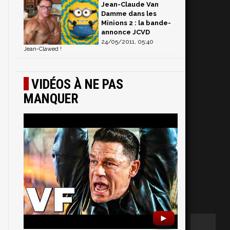
Jean-Claude Van
Damme dans les
Minions 2 : la bande-
annonce JCVD
24/05/2011, 05:40
Jean-Clawed !
VIDÉOS À NE PAS
MANQUER
►