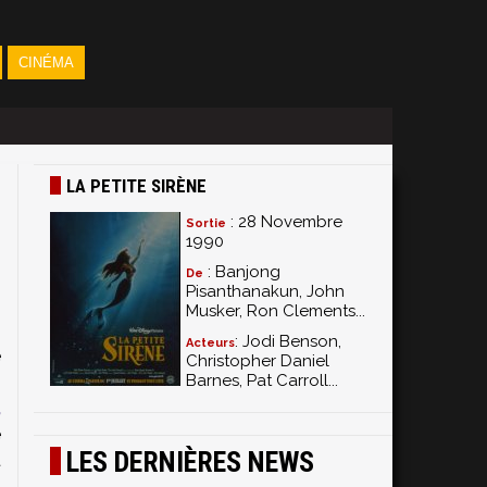
CINÉMA
LA PETITE SIRÈNE
: 28 Novembre
Sortie
1990
: Banjong
De
Pisanthanakun, John
Musker, Ron Clements...
e
: Jodi Benson,
Acteurs
e
Christopher Daniel
Barnes, Pat Carroll...
n
,
e
LES DERNIÈRES NEWS
t
i