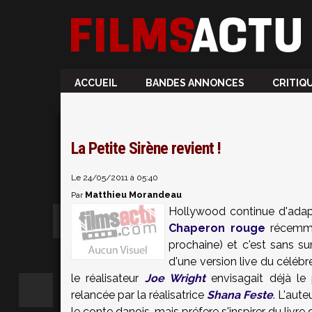
ACCUEIL
BANDES ANNONCES
CRITIQ
La Petite Sirène revient !
Le 24/05/2011 à 05:40
Matthieu Morandeau
Par
Hollywood continue d'adapt
Chaperon rouge
récemm
prochaine) et c'est sans s
d'une version live du céléb
le réalisateur
Joe Wright
envisagait déjà le p
relancée par la réalisatrice
Shana Feste
. L'aut
le conte danois, mais préfere s'inspirer du livr