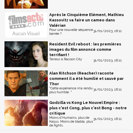
Après le Cinquième Elément, Mathieu
Kassovitz va faire un cameo dans
Valérian
Pour une nouvelle séquence
31/01/2023, 16:11
barrée ?
Resident Evil reboot : les premières
images du film annoncé comme
terrifiant !
Terreur à Racoon City
31/01/2023, 16:11
Alan Ritchson (Reacher) raconte
comment il a été humilié et sauvé par
Thor
"Cette expérience m’a rendu
31/01/2023, 16:11
plus humble. "
Godzilla vs Kong Le Nouvel Empire :
plus c'est Cong, plus c'est Bong - notre
critique
Moins d'Humains, plus de
31/01/2023, 16:11
Kaijus. Moins de blabla, plus
de fights.