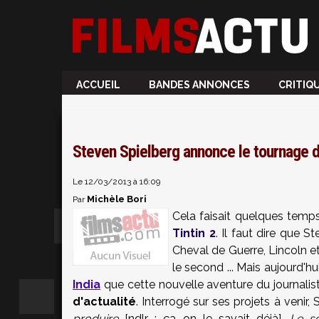
ACCUEIL
BANDES ANNONCES
CRITIQ
Steven Spielberg annonce le tournage de
Le 12/03/2013 à 16:09
Michèle Bori
Par
Cela faisait quelques temp
Tintin 2
. Il faut dire que 
Cheval de Guerre, Lincoln e
le second ... Mais aujourd'hu
India
que cette nouvelle aventure du journalis
d'actualité
. Interrogé sur ses projets à venir, 
produire
[ndlr : ça on le savait déjà].
Le sc