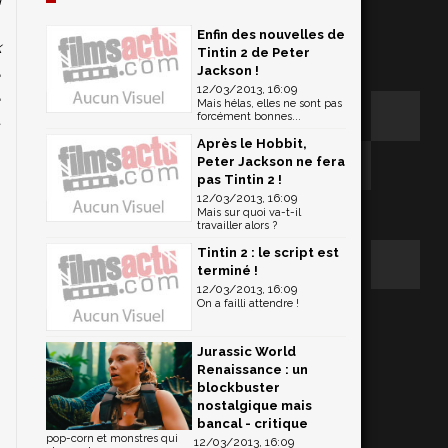
m
Enfin des nouvelles de
k
Tintin 2 de Peter
a
Jackson !
12/03/2013, 16:09
a
Mais hélas, elles ne sont pas
t
forcément bonnes...
Après le Hobbit,
Peter Jackson ne fera
pas Tintin 2 !
12/03/2013, 16:09
Mais sur quoi va-t-il
travailler alors ?
Tintin 2 : le script est
terminé !
12/03/2013, 16:09
On a failli attendre !
Jurassic World
Renaissance : un
blockbuster
nostalgique mais
bancal - critique
pop-corn et monstres qui
12/03/2013, 16:09