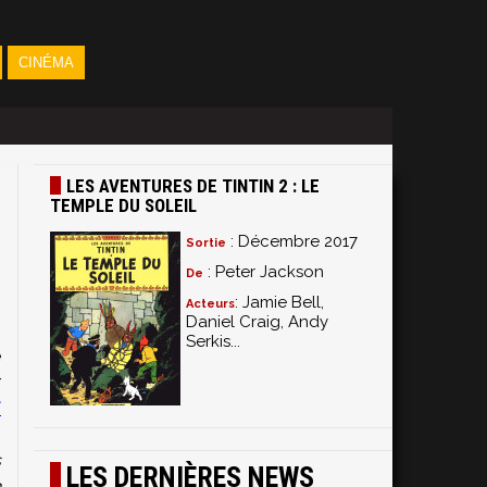
CINÉMA
LES AVENTURES DE TINTIN 2 : LE
TEMPLE DU SOLEIL
: Décembre 2017
Sortie
: Peter Jackson
De
: Jamie Bell,
Acteurs
Daniel Craig, Andy
e
Serkis...
e
r
f
s
s
LES DERNIÈRES NEWS
n