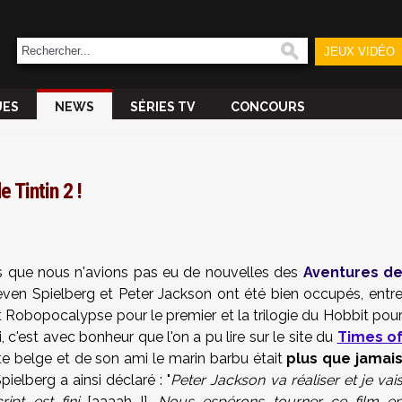
JEUX VIDÉO
UES
NEWS
SÉRIES TV
CONCOURS
 Tintin 2 !
s que nous n'avions pas eu de nouvelles des
Aventures d
Steven Spielberg et Peter Jackson ont été bien occupés, entr
t Robopocalypse pour le premier et la trilogie du Hobbit pou
i, c'est avec bonheur que l'on a pu lire sur le site du
Times o
te belge et de son ami le marin barbu était
plus que jamai
Spielberg a ainsi déclaré : "
Peter Jackson va réaliser et je vai
ript est fini
[aaaah !]
. Nous espérons tourner ce film e