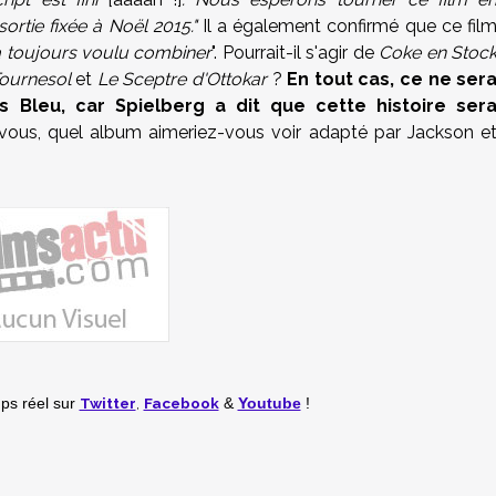
rtie fixée à Noël 2015."
Il a également confirmé que ce fil
a toujours voulu combiner
". Pourrait-il s'agir de
Coke en Stoc
 Tournesol
et
Le Sceptre d'Ottokar
?
En tout cas, ce ne ser
 Bleu, car Spielberg a dit que cette histoire ser
vous, quel album aimeriez-vous voir adapté par Jackson e
Twitter
,
Facebook
mps réel
sur
&
Youtube
!