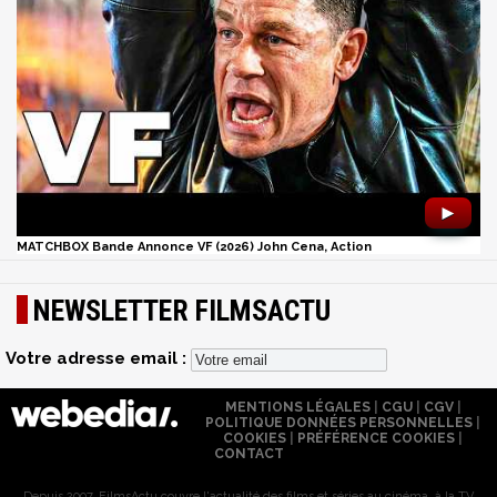
►
MATCHBOX Bande Annonce VF (2026) John Cena, Action
NEWSLETTER FILMSACTU
Votre adresse email :
MENTIONS LÉGALES
|
CGU
|
CGV
|
POLITIQUE DONNÉES PERSONNELLES
|
COOKIES
|
PRÉFÉRENCE COOKIES
|
CONTACT
Depuis 2007, FilmsActu couvre l'actualité des films et séries au cinéma, à la TV