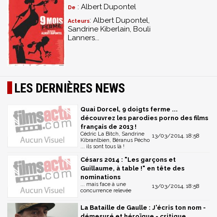
: Albert Dupontel
De
: Albert Dupontel,
Acteurs
Sandrine Kiberlain, Bouli
Lanners...
LES DERNIÈRES NEWS
Quai Dorcel, 9 doigts ferme ...
découvrez les parodies porno des films
français de 2013 !
Cédric La Bitch, Sandrine
13/03/2014, 18:58
Kibranlbien, Béranus Pécho
... ils sont tous là !
Césars 2014 : "Les garçons et
Guillaume, à table !" en tête des
nominations
... mais face à une
13/03/2014, 18:58
concurrence relevée
La Bataille de Gaulle : J'écris ton nom -
démesuré et héroïque - critique