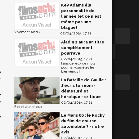
Kev Adams élu
personnalité de
l'année (et ce n'est
même pas une
blague)
Vivement Alad'2...
02/04/2015, 17:21
Aladin 2 aura un titre
complètement
pourrave
02/04/2015, 17:21
Fans de jeux de mots
pourris, vous êtes les
e
bienvenus !
t
La Bataille de Gaulle :
J'écris ton nom -
.
démesuré et
e
héroïque - critique
n
02/04/2015, 17:21
Fier et audacieux.
,
Le Mans 66 : le Rocky
e
du film de course
automobile ? - notre
avis
02/04/2015, 17:21