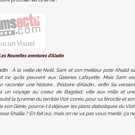
Les Nouvelles aventures d'Aladin
adin :
À la veille de Noël, Sam et son meilleur pote Khalid s
t ce qu’ils peuvent aux Galeries Lafayette. Mais Sam es
aconter une histoire... l’histoire d’Aladin... enfin Sa version
s un voyage au coeur de Bagdad, ville aux mille et un
 subit la tyrannie du terrible Vizir connu pour sa férocité et so
e son Génie, pourra-t il déjouer les plans diaboliques du Vizir
sse Shallia ? En fait oui, mais on ne va pas vous mentir, ça n