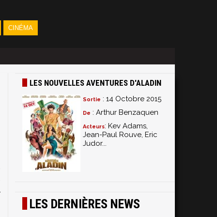
CINÉMA
LES NOUVELLES AVENTURES D'ALADIN
: 14 Octobre 2015
Sortie
: Arthur Benzaquen
De
: Kev Adams,
Acteurs
Jean-Paul Rouve, Eric
Judor...
s
i
v
,
r
LES DERNIÈRES NEWS
.