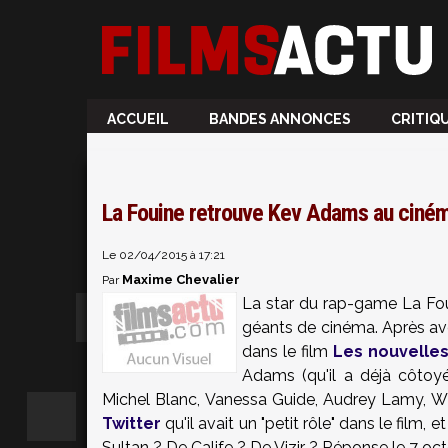
ACCUEIL
BANDES ANNONCES
CRITIQ
La Fouine retrouve Kev Adams au ciném
Le 02/04/2015 à 17:21
Maxime Chevalier
Par
La star du rap-game La Fo
géants de cinéma. Après av
dans le film
Les nouvelles
Adams (qu'il a déjà côto
Michel Blanc, Vanessa Guide, Audrey Lamy, Wil
Twitter
qu'il avait un "petit rôle" dans le film,
Sultan ? De Calife ? De Vizir ? Réponse le 7 oc