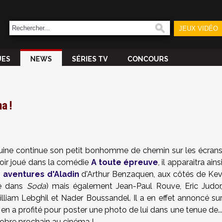
JEUX VIDÉO
UES
NEWS
SÉRIES TV
CONCOURS
a !
uine continue son petit bonhomme de chemin sur les écran
oir joué dans la comédie
A toute épreuve
, il apparaitra ains
 aventures d'Aladin
d'Arthur Benzaquen, aux côtés de Ke
yé dans
Soda
) mais également Jean-Paul Rouve, Eric Judor
liam Lebghil et Nader Boussandel. Il a en effet annoncé su
 et en a profité pour poster une photo de lui dans une tenue de..
tobre prochain au cinéma !