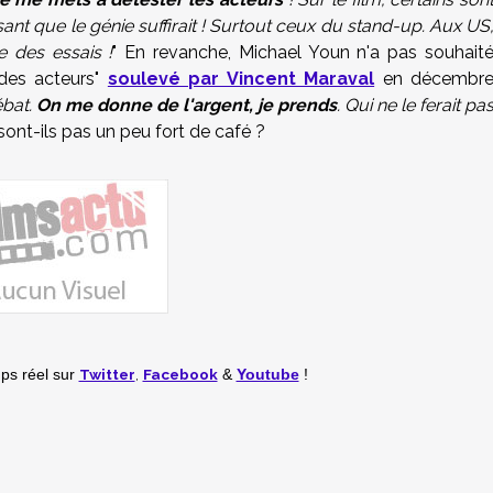
nsant que le génie suffirait ! Surtout ceux du stand-up. Aux US
re des essais !
" En revanche, Michael Youn n'a pas souhait
 des acteurs"
soulevé par Vincent Maraval
en décembr
ébat.
On me donne de l'argent, je prends
. Qui ne le ferait pa
sont-ils pas un peu fort de café ?
Twitter
,
Facebook
mps réel
sur
&
Youtube
!