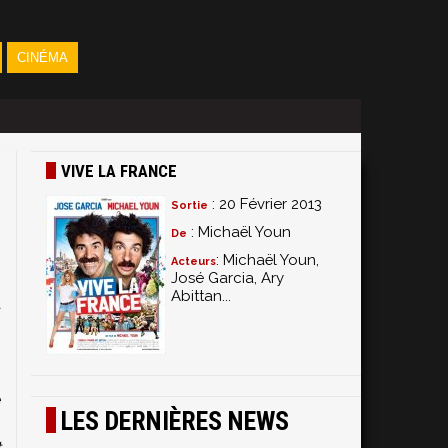
CINÉMA
VIVE LA FRANCE
: 20 Février 2013
Sortie
: Michaël Youn
De
: Michaël Youn,
Acteurs
José Garcia, Ary
Abittan...
a
n
s
n
e
LES DERNIÈRES NEWS
i
t