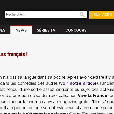
JEUX VIDÉO
UES
NEWS
SÉRIES TV
CONCOURS
rs français !
n'a pas sa langue dans sa poche. Après avoir déclaré il y 
s dans les comédies des autres (
voir notre article
), l'ancie
est fendu d'une sortie assez cinglante au sujet des acteur
leine promotion de sa dernière réalisation
Vive la France
(e
Youn a accordé une interview au magazine gratuit "Illimité" qu
qu'il a répondu lorsque son intervieweur lui a demandé ce qu
 je me mets à détester les acteurs
! Sur le film, certains son