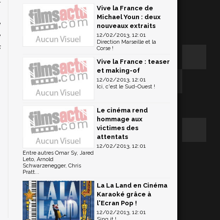
Vive la France de
,
Michael Youn : deux
é
nouveaux extraits
e
12/02/2013, 12:01
Direction Marseille et la
s
Corse !
Vive la France : teaser
et making-of
12/02/2013, 12:01
Ici, c'est le Sud-Ouest !
Le cinéma rend
hommage aux
victimes des
attentats
12/02/2013, 12:01
Entre autres Omar Sy, Jared
Leto, Arnold
Schwarzenegger, Chris
Pratt...
La La Land en Cinéma
Karaoké grâce à
l'Ecran Pop !
12/02/2013, 12:01
Sing it !