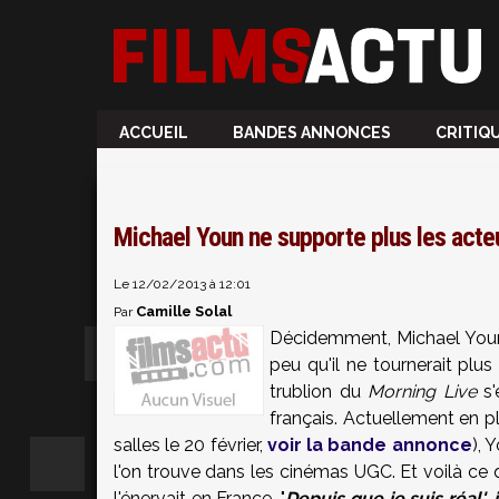
ACCUEIL
BANDES ANNONCES
CRITIQ
Michael Youn ne supporte plus les acteu
Le 12/02/2013 à 12:01
Camille Solal
Par
Décidemment, Michael Youn 
peu qu'il ne tournerait plu
trublion du
Morning Live
s'
français. Actuellement en p
salles le 20 février,
voir la bande annonce
), 
l'on trouve dans les cinémas UGC. Et voilà ce 
l'énervait en France. "
Depuis que je suis réal',