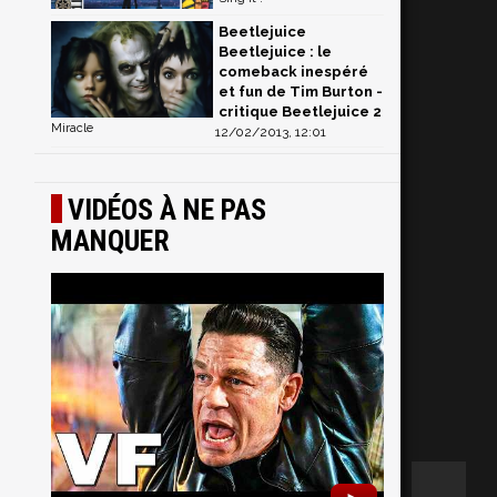
Beetlejuice
Beetlejuice : le
comeback inespéré
et fun de Tim Burton -
critique Beetlejuice 2
Miracle
12/02/2013, 12:01
VIDÉOS À NE PAS
MANQUER