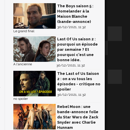
The Boys saison 5 :
Homelander à la
Maison Blanche
(bande-annonce)
30/12/2021, 11:32
Le grand final
Last Of Us saison 2 :
pourquoi un épisode
par semaine ? Et
pourquoi c'est une
bonne idée.
A l'ancienne
30/12/2021, 11:32
The Last of Us Saison
2 : on a vu tous les
épisodes - critique no
u
spoiler
30/12/2021, 11:32
no spoiler
Rebel Moon : une
bande-annonce folle
du Star Wars de Zack
Snyder avec Charlie
Hunnam