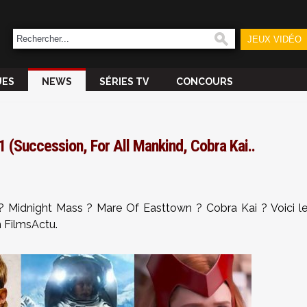
JEUX VIDÉO
UES
NEWS
SÉRIES TV
CONCOURS
 (Succession, For All Mankind, Cobra Kai..
? Midnight Mass ? Mare Of Easttown ? Cobra Kai ? Voici l
n FilmsActu.