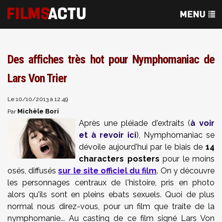
Des affiches très hot pour Nymphomaniac de
Lars Von Trier
Le 10/10/2013 à 12:49
Michèle Bori
Par
Après une pléiade d'extraits (
à voir
et à revoir ici
), Nymphomaniac se
dévoile aujourd'hui par le biais de
14
characters posters
pour le moins
osés, diffusés
sur le site officiel du film
. On y découvre
les personnages centraux de l'histoire, pris en photo
alors qu'ils sont en pleins ebats sexuels. Quoi de plus
normal nous direz-vous, pour un film que traite de la
nymphomanie... Au casting de ce film signé Lars Von