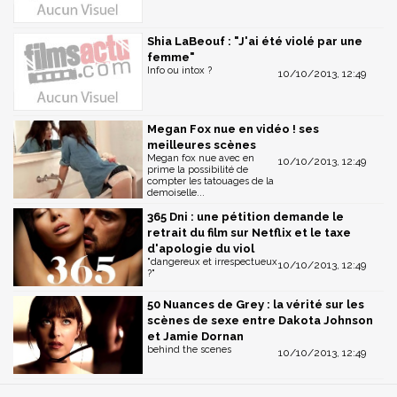
Shia LaBeouf : "J'ai été violé par une
femme"
Info ou intox ?
10/10/2013, 12:49
Megan Fox nue en vidéo ! ses
meilleures scènes
Megan fox nue avec en
10/10/2013, 12:49
prime la possibilité de
compter les tatouages de la
demoiselle...
365 Dni : une pétition demande le
retrait du film sur Netflix et le taxe
d'apologie du viol
"dangereux et irrespectueux
10/10/2013, 12:49
?"
50 Nuances de Grey : la vérité sur les
scènes de sexe entre Dakota Johnson
et Jamie Dornan
behind the scenes
10/10/2013, 12:49