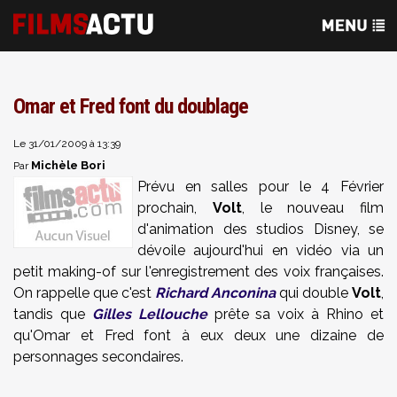
Omar et Fred font du doublage
Le 31/01/2009 à 13:39
Michèle Bori
Par
Prévu en salles pour le 4 Février
prochain,
Volt
, le nouveau film
d'animation des studios Disney, se
dévoile aujourd'hui en vidéo via un
petit making-of sur l'enregistrement des voix françaises.
On rappelle que c'est
Richard Anconina
qui double
Volt
,
tandis que
Gilles Lellouche
prête sa voix à Rhino et
qu'Omar et Fred font à eux deux une dizaine de
personnages secondaires.