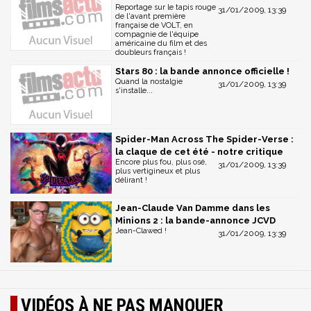
Reportage sur le tapis rouge
31/01/2009, 13:39
de l'avant première
française de VOLT, en
compagnie de l'équipe
américaine du film et des
doubleurs français !
Stars 80 : la bande annonce officielle !
Quand la nostalgie
31/01/2009, 13:39
s'installe...
Spider-Man Across The Spider-Verse :
la claque de cet été - notre critique
Encore plus fou, plus osé,
31/01/2009, 13:39
plus vertigineux et plus
délirant !
Jean-Claude Van Damme dans les
Minions 2 : la bande-annonce JCVD
Jean-Clawed !
31/01/2009, 13:39
VIDÉOS À NE PAS MANQUER