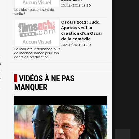
10/11/2011, 11:20
Les blockbusters sont de
sortie !
Oscars 2012 : Judd
Apatow veut la
création d'un Oscar
de la comédie
10/11/2011, 11:20
Le réalisateur demande plus
de reconnaissance pour son
e
genre de prédilection ...
e
s
VIDÉOS À NE PAS
s
MANQUER
a
s
e