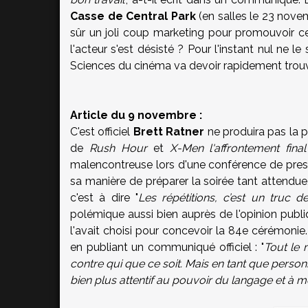
Casse de Central Park
(en salles le 23 nove
sûr un joli coup marketing pour promouvoir c
l'acteur s'est désisté ? Pour l'instant nul ne l
Sciences du cinéma va devoir rapidement trouv
Article du 9 novembre :
C'est officiel
Brett Ratner
ne produira pas la 
de
Rush Hour
et
X-Men l'affrontement final
malencontreuse lors d'une conférence de presse.
sa manière de préparer la soirée tant attendu
c'est à dire "
Les répétitions, c’est un truc d
polémique aussi bien auprès de l'opinion publ
l'avait choisi pour concevoir la 84e cérémonie.
en publiant un communiqué officiel : "
Tout le 
contre qui que ce soit. Mais en tant que personn
bien plus attentif au pouvoir du langage et à 