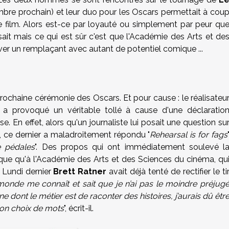
mbre prochain) et leur duo pour les Oscars permettait à cou
e film. Alors est-ce par loyauté ou simplement par peur qu
e sait mais ce qui est sûr c'est que l'Académie des Arts et de
er un remplaçant avec autant de potentiel comique ...
prochaine cérémonie des Oscars. Et pour cause : le réalisateu
a provoqué un véritable tollé à cause d'une déclaratio
 En effet, alors qu'un journaliste lui posait une question su
e, ce dernier a maladroitement répondu "
Rehearsal is for fags
e pédales
". Des propos qui ont immédiatement soulevé l
ique qu'à l'Académie des Arts et des Sciences du cinéma, qu
 Lundi dernier
Brett Ratner
avait déjà tenté de rectifier le ti
monde me connaît et sait que je n’ai pas le moindre préjug
e dont le métier est de raconter des histoires, j’aurais dû êtr
mon choix de mots
", écrit-il.