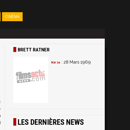
CINÉMA
BRETT RATNER
: 28 Mars 1969
Né le
s
t
s
a
n
LES DERNIÈRES NEWS
i
e