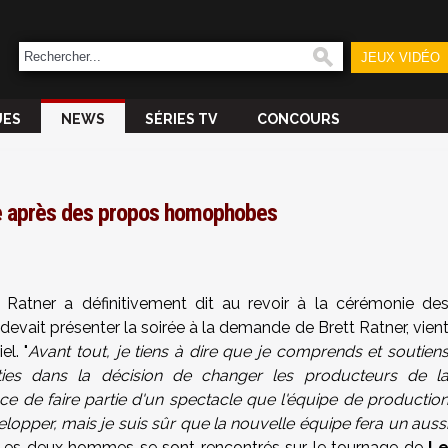
JEUX VIDÉO
UES
NEWS
SÉRIES TV
CONCOURS
ne après des propos homophobes
Ratner a définitivement dit au revoir à la cérémonie de
i devait présenter la soirée à la demande de Brett Ratner, vien
el. "
Avant tout, je tiens à dire que je comprends et soutien
ties dans la décision de changer les producteurs de l
ce de faire partie d'un spectacle que l'équipe de productio
lopper, mais je suis sûr que la nouvelle équipe fera un auss
. Les deux hommes se sont rencontrés sur le tournage de
L