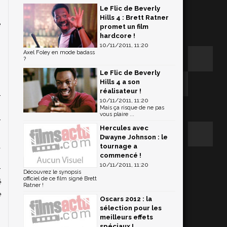
Le Flic de Beverly
p
Hills 4 : Brett Ratner
e
promet un film
s
hardcore !
10/11/2011, 11:20
Axel Foley en mode badass
?
Le Flic de Beverly
Hills 4 a son
réalisateur !
r
10/11/2011, 11:20
n
Mais ça risque de ne pas
vous plaire ...
r
Hercules avec
"
Dwayne Johnson : le
a
tournage a
commencé !
i
10/11/2011, 11:20
r
Découvrez le synopsis
officiel de ce film signé Brett
é
Ratner !
e
Oscars 2012 : la
sélection pour les
meilleurs effets
spéciaux !