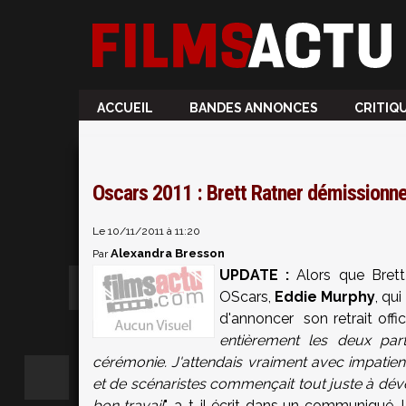
ACCUEIL
BANDES ANNONCES
CRITIQ
Oscars 2011 : Brett Ratner démission
Le 10/11/2011 à 11:20
Alexandra Bresson
Par
UPDATE :
Alors que Brett 
OScars,
Eddie Murphy
, qu
d'annoncer son retrait offici
entièrement les deux par
cérémonie. J'attendais vraiment avec impatien
et de scénaristes commençait tout juste à déve
bon travail
", a-t-il écrit dans un communiqué