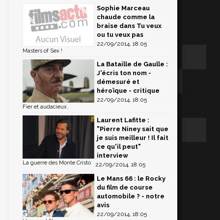
Sophie Marceau
chaude comme la
braise dans Tu veux
ou tu veux pas
22/09/2014, 18:05
Masters of Sex !
La Bataille de Gaulle :
J'écris ton nom -
démesuré et
héroïque - critique
22/09/2014, 18:05
Fier et audacieux.
Laurent Lafitte :
"Pierre Niney sait que
je suis meilleur ! Il fait
ce qu'il peut"
interview
La guerre des Monte Cristo
22/09/2014, 18:05
Le Mans 66 : le Rocky
du film de course
automobile ? - notre
avis
22/09/2014, 18:05