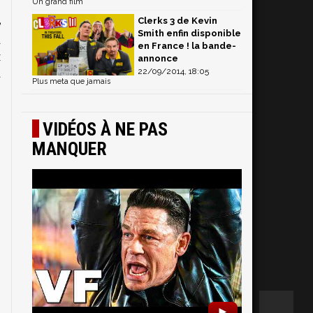
Un grand film
n
Clerks 3 de Kevin
e
Smith enfin disponible
à
en France ! la bande-
x
annonce
22/09/2014, 18:05
à
Plus meta que jamais
VIDÉOS À NE PAS
MANQUER
►