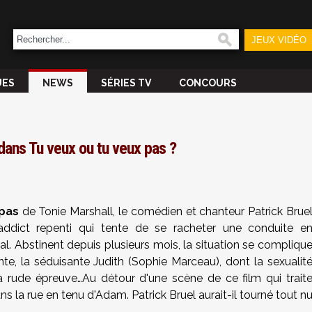
JEUX VIDÉO
UES
NEWS
SÉRIES TV
CONCOURS
dans Tu veux ou tu veux pas ?
 pas
de Tonie Marshall, le comédien et chanteur Patrick Brue
addict repenti qui tente de se racheter une conduite e
al. Abstinent depuis plusieurs mois, la situation se compliqu
ante, la séduisante Judith (Sophie Marceau), dont la sexualit
 à rude épreuve…Au détour d'une scène de ce film qui trait
 la rue en tenu d'Adam. Patrick Bruel aurait-il tourné tout n