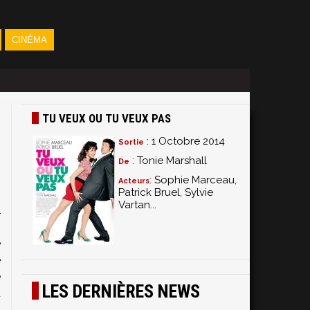
CINÉMA
TU VEUX OU TU VEUX PAS
: 1 Octobre 2014
Sortie
: Tonie Marshall
De
: Sophie Marceau,
Acteurs
Patrick Bruel, Sylvie
Vartan...
l
n
e
é
e
LES DERNIÈRES NEWS
u