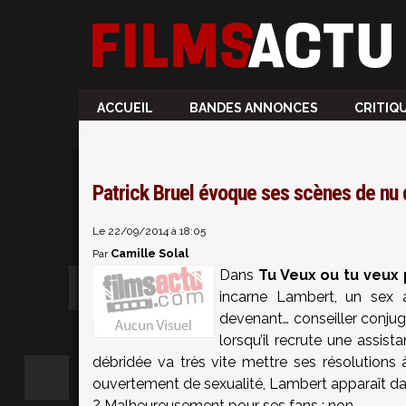
ACCUEIL
BANDES ANNONCES
CRITIQ
Patrick Bruel évoque ses scènes de nu 
Le 22/09/2014 à 18:05
Camille Solal
Par
Dans
Tu Veux ou tu veux
incarne Lambert, un sex 
devenant… conseiller conjug
lorsqu’il recrute une assist
débridée va très vite mettre ses résolutions
ouvertement de sexualité, Lambert apparaît dans
? Malheureusement pour ses fans : non.