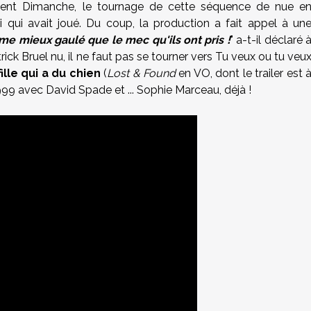
ement Dimanche, le tournage de cette séquence de nue e
ui qui avait joué. Du coup, la production a fait appel à un
e mieux gaulé que le mec qu'ils ont pris !
" a-t-il déclaré 
rick Bruel nu, il ne faut pas se tourner vers Tu veux ou tu veu
ille qui a du chien
(
Lost & Found
en VO, dont le trailer est 
99 avec David Spade et ... Sophie Marceau, déjà !