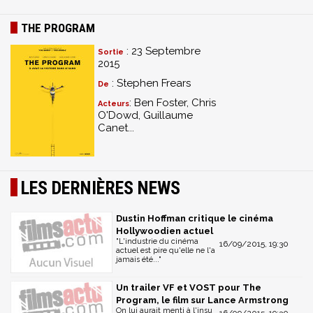
THE PROGRAM
: 23 Septembre
Sortie
2015
: Stephen Frears
De
: Ben Foster, Chris
Acteurs
O'Dowd, Guillaume
Canet...
LES DERNIÈRES NEWS
Dustin Hoffman critique le cinéma
Hollywoodien actuel
"L'industrie du cinéma
16/09/2015, 19:30
actuel est pire qu'elle ne l'a
jamais été..."
Un trailer VF et VOST pour The
Program, le film sur Lance Armstrong
On lui aurait menti à l'insu
16/09/2015, 19:30