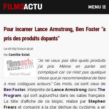
Pour incarner Lance Armstrong, Ben Foster "a
pris des produits dopants"
Le 16/09/2015 à 19:30
Camille Solal
Par
"Je ne veux pas dire quels produits
j'ai pris. Même en parler est
compliqué car ce n'est pas quelque
chose que je recommenderai de faire
à mes collègues acteurs."
Ces mots, ce sont ceux de
Ben Foster
, interprète de
Lance Armstrong
dans
The
Program
, qui sort aujourd'hui dans les salles française.
La tête d'affiche de ce biopic, réalisé par
Stephen
Frears
et consacré à la star déchue du cyclisme, a en