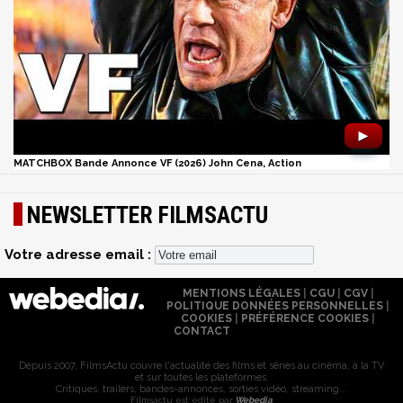
►
MATCHBOX Bande Annonce VF (2026) John Cena, Action
NEWSLETTER FILMSACTU
Votre adresse email :
MENTIONS LÉGALES
|
CGU
|
CGV
|
POLITIQUE DONNÉES PERSONNELLES
|
COOKIES
|
PRÉFÉRENCE COOKIES
|
CONTACT
Depuis 2007, FilmsActu couvre l'actualité des films et séries au cinéma, à la TV
et sur toutes les plateformes.
Critiques, trailers, bandes-annonces, sorties vidéo, streaming...
Filmsactu est édité par
Webedia