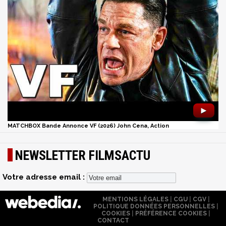
►
MATCHBOX Bande Annonce VF (2026) John Cena, Action
NEWSLETTER FILMSACTU
Votre adresse email :
MENTIONS LÉGALES
|
CGU
|
CGV
|
POLITIQUE DONNÉES PERSONNELLES
|
COOKIES
|
PRÉFÉRENCE COOKIES
|
CONTACT