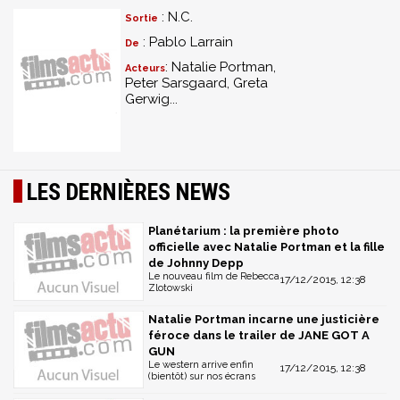
: N.C.
Sortie
: Pablo Larrain
De
: Natalie Portman,
Acteurs
Peter Sarsgaard, Greta
Gerwig...
LES DERNIÈRES NEWS
Planétarium : la première photo
officielle avec Natalie Portman et la fille
de Johnny Depp
Le nouveau film de Rebecca
17/12/2015, 12:38
Zlotowski
Natalie Portman incarne une justicière
féroce dans le trailer de JANE GOT A
GUN
Le western arrive enfin
17/12/2015, 12:38
(bientôt) sur nos écrans