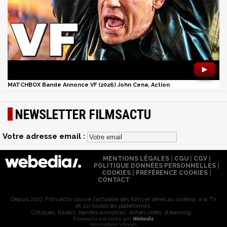
►
MATCHBOX Bande Annonce VF (2026) John Cena, Action
NEWSLETTER FILMSACTU
Votre adresse email :
MENTIONS LÉGALES
|
CGU
|
CGV
|
POLITIQUE DONNÉES PERSONNELLES
|
COOKIES
|
PRÉFÉRENCE COOKIES
|
CONTACT
Depuis 2007, FilmsActu couvre l'actualité des films et séries au cinéma, à la TV
et sur toutes les plateformes.
Critiques, trailers, bandes-annonces, sorties vidéo, streaming...
Filmsactu est édité par
Webedia
Réalisation Vitalyn