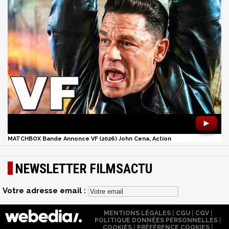
►
MATCHBOX Bande Annonce VF (2026) John Cena, Action
NEWSLETTER FILMSACTU
Votre adresse email :
MENTIONS LÉGALES
|
CGU
|
CGV
|
POLITIQUE DONNÉES PERSONNELLES
|
COOKIES
|
PRÉFÉRENCE COOKIES
|