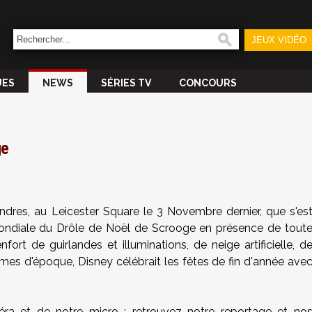
JEUX VIDÉO
UES
NEWS
SÉRIES TV
CONCOURS
ge
ndres, au Leicester Square le 3 Novembre dernier, que s'es
mondiale du Drôle de Noël de Scrooge en présence de tout
nfort de guirlandes et illuminations, de neige artificielle, d
es d'époque, Disney célébrait les fêtes de fin d'année ave
ra et de notre micro : retrouvez notre reportage et no