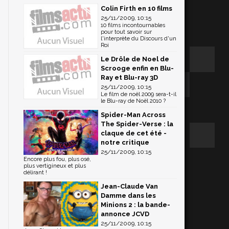
Colin Firth en 10 films
25/11/2009, 10:15
10 films incontournables
pour tout savoir sur
l'interprète du Discours d'un
Roi
Le Drôle de Noel de
Scrooge enfin en Blu-
Ray et Blu-ray 3D
25/11/2009, 10:15
Le film de noël 2009 sera-t-il
le Blu-ray de Noël 2010 ?
Spider-Man Across
The Spider-Verse : la
claque de cet été -
notre critique
25/11/2009, 10:15
Encore plus fou, plus osé,
plus vertigineux et plus
délirant !
Jean-Claude Van
Damme dans les
Minions 2 : la bande-
annonce JCVD
25/11/2009, 10:15