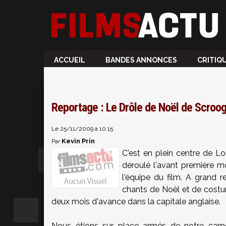
ACCUEIL
BANDES ANNONCES
CRITIQ
Reportage : Le Drôle de Noël de Scroo
Le 25/11/2009 à 10:15
Kevin Prin
Par
C'est en plein centre de Lo
déroulé l'avant première 
l'équipe du film. A grand re
chants de Noël et de costum
deux mois d'avance dans la capitale anglaise.
Nous étions sur place armés de notre camé