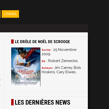
CINÉMA
LE DRÔLE DE NOËL DE SCROOGE
: 25 Novembre
Sortie
2009
: Robert Zemeckis
De
: Jim Carrey, Bob
Acteurs
Hoskins, Cary Elwes...
t
e
e
c
LES DERNIÈRES NEWS
s