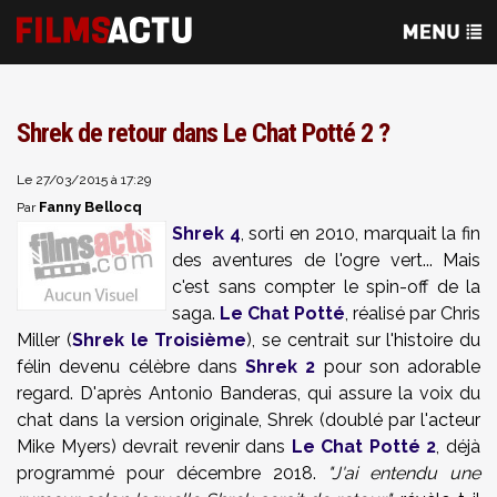
Shrek de retour dans Le Chat Potté 2 ?
Le 27/03/2015 à 17:29
Fanny Bellocq
Par
Shrek 4
, sorti en 2010, marquait la fin
des aventures de l'ogre vert... Mais
c'est sans compter le spin-off de la
saga.
Le Chat Potté
, réalisé par Chris
Miller (
Shrek le Troisième
), se centrait sur l'histoire du
félin devenu célèbre dans
Shrek 2
pour son adorable
regard. D'après Antonio Banderas, qui assure la voix du
chat dans la version originale, Shrek (doublé par l'acteur
Mike Myers) devrait revenir dans
Le Chat Potté 2
, déjà
programmé pour décembre 2018.
"J'ai entendu une