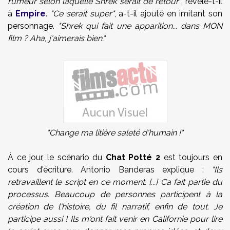
rumeur selon laquelle Shrek serait de retour"
, révèle-t-il
à
Empire
.
"Ce serait super"
, a-t-il ajouté en imitant son
personnage.
"Shrek qui fait une apparition... dans MON
film ? Aha, j'aimerais bien."
"Change ma litière saleté d'humain !"
À ce jour, le scénario du
Chat Potté 2
est toujours en
cours d'écriture. Antonio Banderas explique :
"Ils
retravaillent le script en ce moment. [...] Ca fait partie du
processus. Beaucoup de personnes participent à la
création de l'histoire, du fil narratif, enfin de tout. Je
participe aussi ! Ils m'ont fait venir en Californie pour lire