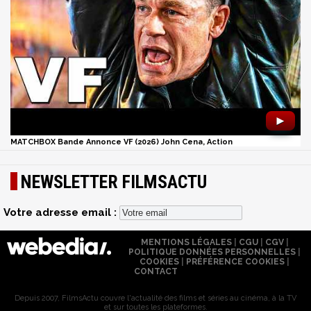
►
MATCHBOX Bande Annonce VF (2026) John Cena, Action
NEWSLETTER FILMSACTU
Votre adresse email :
MENTIONS LÉGALES
|
CGU
|
CGV
|
POLITIQUE DONNÉES PERSONNELLES
|
COOKIES
|
PRÉFÉRENCE COOKIES
|
CONTACT
Depuis 2007, FilmsActu couvre l'actualité des films et séries au cinéma, à la TV
et sur toutes les plateformes.