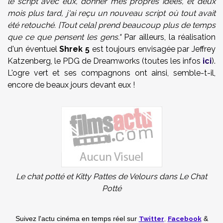
le script avec eux, donner mes propres idées, et deux
mois plus tard, j'ai reçu un nouveau script où tout avait
été retouché. [Tout cela]
prend beaucoup plus de temps
que ce que pensent les gens."
Par ailleurs, la réalisation
d'un éventuel
Shrek 5
est toujours envisagée par Jeffrey
Katzenberg, le PDG de Dreamworks (toutes les infos
ici
).
L'ogre vert et ses compagnons ont ainsi, semble-t-il,
encore de beaux jours devant eux !
Le chat potté et Kitty Pattes de Velours dans Le Chat
Potté
Twitter
,
Facebook
Suivez l'actu cinéma en temps réel
sur
&