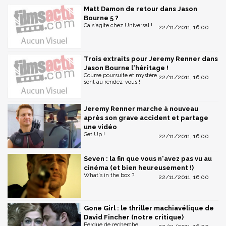
Matt Damon de retour dans Jason
Bourne 5 ?
Ca s'agite chez Universal !
22/11/2011, 16:00
Trois extraits pour Jeremy Renner dans
Jason Bourne l'héritage !
Course poursuite et mystère
22/11/2011, 16:00
sont au rendez-vous !
Jeremy Renner marche à nouveau
après son grave accident et partage
une vidéo
Get Up !
22/11/2011, 16:00
Seven : la fin que vous n'avez pas vu au
cinéma (et bien heureusement !)
What's in the box ?
22/11/2011, 16:00
Gone Girl : le thriller machiavélique de
David Fincher (notre critique)
Perdue de recherche...