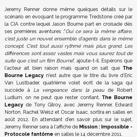
Jeremy Renner donne même quelques détails sur le
scénario en évoquant le programme Tredstone créé par
la CIA contre lequel Jason Bourne part en croisade dès
ses premières aventures :"
Oui ce sera la même affaire,
c'est juste un nouvel ensemble d'agents dans le même
concept. C'est tout aussi rythmé mais plus grand. Les
différences sont assez vastes mais vous saurez tout de
suite que c'est un film Bourne
", ajoute-t-il. Espérons que
l'acteur ait bien raison mais quand on sait que
The
Bourne Legacy
n'est autre que le titre du livre d'Eric
Van Lustbader, quatrième volet écrit de la saga qui
succède à
La vengeance dans la peau
de Robert
Ludlum, on ne peut que rester confiant.
The Bourne
Legacy
de Tony Gilroy, avec Jeremy Renner, Edward
Norton, Rachel Weisz et Oscar Isaac, sortira en salles en
août 2012. En attendant d'en savoir plus sur le sujet,
Jeremy Renner sera à l'affiche de
Mission : Impossible -
Protocole fantôme
en salles le 14 décembre 2011.