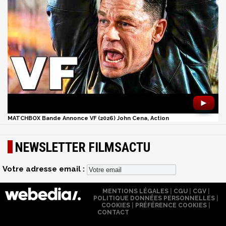
►
MATCHBOX Bande Annonce VF (2026) John Cena, Action
NEWSLETTER FILMSACTU
Votre adresse email :
MENTIONS LÉGALES
|
CGU
|
CGV
|
POLITIQUE DONNÉES PERSONNELLES
|
COOKIES
|
PRÉFÉRENCE COOKIES
|
CONTACT