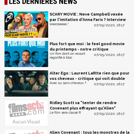
LES DERNIÈRES NEWS
SCARY MOVIE : Neve Campbell vexée
par l'imitation d'Anna Faris ? Interview
waazaaaaa !
07/05/2020, 16:17
Plus fort que moi : le feel good movie
du printemps - notre critique
Un film dont on ressort
07/05/2020, 16:17
regonflé à bloc
Alter Ego : Laurent Lafitte rien que pour
vos cheveux - critique qui voit double
Avec ou sans cheveux ?
07/05/2020, 16:17
Ridley Scott va "tenter de rendre
Covenant plus effrayant qu'Alien"
Le film sera classé R
07/05/2020, 16:17
Alien Covenant : tous les monstres de la