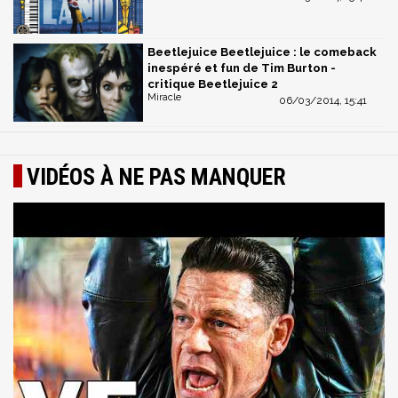
Beetlejuice Beetlejuice : le comeback
inespéré et fun de Tim Burton -
critique Beetlejuice 2
Miracle
06/03/2014, 15:41
VIDÉOS À NE PAS MANQUER