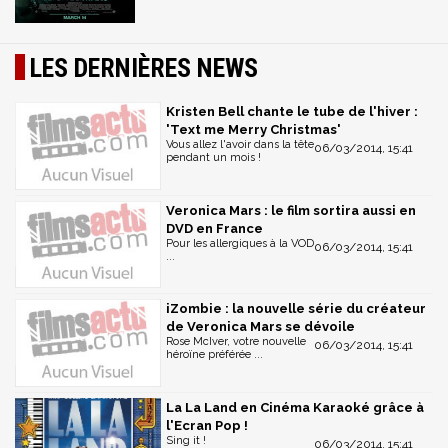
LES DERNIÈRES NEWS
Kristen Bell chante le tube de l'hiver :
'Text me Merry Christmas'
Vous allez l'avoir dans la tête
06/03/2014, 15:41
pendant un mois !
Veronica Mars : le film sortira aussi en
DVD en France
Pour les allergiques à la VOD
06/03/2014, 15:41
...
iZombie : la nouvelle série du créateur
de Veronica Mars se dévoile
Rose McIver, votre nouvelle
06/03/2014, 15:41
héroïne préférée ...
La La Land en Cinéma Karaoké grâce à
l'Ecran Pop !
Sing it !
06/03/2014, 15:41